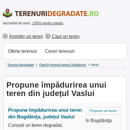
dezvoltat de asoc.
100% pentru mediu
Am/ofer un teren
Caut un teren
Oferte terenuri
Cereri terenuri
Terenuri degradate
>
Oferă-ți terenul pentru împădurire
>
Vaslui
Propune împădurirea unui
teren din județul Vaslui
Propune împădurirea unui teren
Propune un teren
din Bogdăniţa, județul Vaslui
în Bogdăniţa
Cunoști un teren degradat,