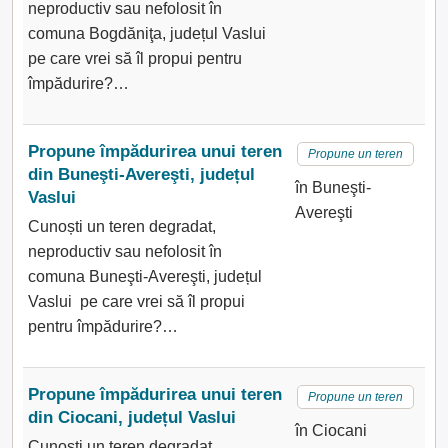
neproductiv sau nefolosit în
comuna Bogdăniţa, județul Vaslui
pe care vrei să îl propui pentru
împădurire?…
Propune împădurirea unui teren
Propune un teren
din Buneşti-Avereşti, județul
în Buneşti-
Vaslui
Avereşti
Cunoști un teren degradat,
neproductiv sau nefolosit în
comuna Buneşti-Avereşti, județul
Vaslui pe care vrei să îl propui
pentru împădurire?…
Propune împădurirea unui teren
Propune un teren
din Ciocani, județul Vaslui
în Ciocani
Cunoști un teren degradat,