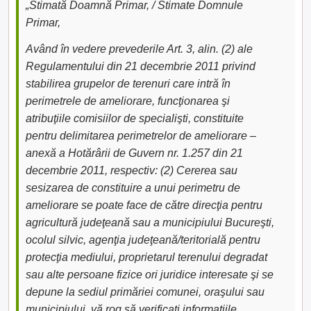
„Stimată Doamnă Primar, / Stimate Domnule
Primar,
Având în vedere prevederile Art. 3, alin. (2) ale
Regulamentului din 21 decembrie 2011 privind
stabilirea grupelor de terenuri care intră în
perimetrele de ameliorare, funcţionarea şi
atribuţiile comisiilor de specialişti, constituite
pentru delimitarea perimetrelor de ameliorare –
anexă a Hotărârii de Guvern nr. 1.257 din 21
decembrie 2011, respectiv: (2) Cererea sau
sesizarea de constituire a unui perimetru de
ameliorare se poate face de către direcţia pentru
agricultură judeţeană sau a municipiului Bucureşti,
ocolul silvic, agenţia judeţeană/teritorială pentru
protecţia mediului, proprietarul terenului degradat
sau alte persoane fizice ori juridice interesate şi se
depune la sediul primăriei comunei, oraşului sau
municipiului, vă rog să verificați informațiile