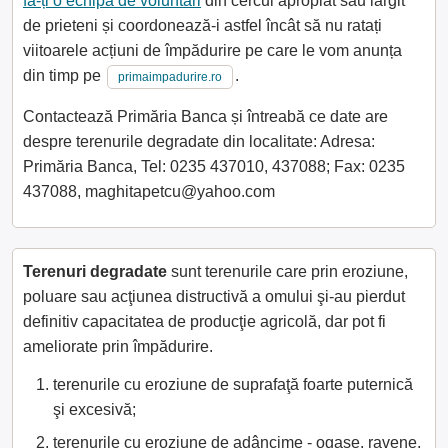
fă-ți o echipă de voluntari
din cercul apropiat sau lărgit
de prieteni și coordonează-i astfel încât să nu ratați
viitoarele acțiuni de împădurire pe care le vom anunța
din timp pe
.
primaimpadurire.ro
Contactează Primăria Banca și întreabă ce date are
despre terenurile degradate din localitate: Adresa:
Primăria Banca, Tel: 0235 437010, 437088; Fax: 0235
437088, maghitapetcu@yahoo.com
Terenuri degradate
sunt terenurile care prin eroziune,
poluare sau acţiunea distructivă a omului şi-au pierdut
definitiv capacitatea de producţie agricolă, dar pot fi
ameliorate prin împădurire.
terenurile cu eroziune de suprafaţă foarte puternică
şi excesivă;
terenurile cu eroziune de adâncime - ogaşe, ravene,