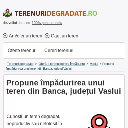
dezvoltat de asoc.
100% pentru mediu
Am/ofer un teren
Caut un teren
Oferte terenuri
Cereri terenuri
Terenuri degradate
>
Oferă-ți terenul pentru împădurire
>
Vaslui
>
Propune
împădurirea unui teren din Banca, județul Vaslui
Propune împădurirea unui
teren din Banca, județul Vaslui
Cunoști un teren degradat,
neproductiv sau nefolosit în