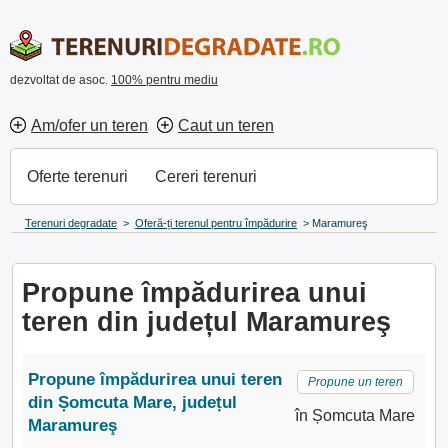
dezvoltat de asoc.
100% pentru mediu
Am/ofer un teren
Caut un teren
Oferte terenuri
Cereri terenuri
Terenuri degradate
>
Oferă-ți terenul pentru împădurire
>
Maramureş
Propune împădurirea unui
teren din județul Maramureş
Propune împădurirea unui teren
Propune un teren
din Șomcuta Mare, județul
în Șomcuta Mare
Maramureş