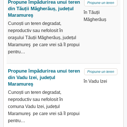
Propune împădurirea unui teren
Propune un teren
din Tăuții Măgherăuș, județul
în Tăuții
Maramureş
Măgherăuș
Cunoști un teren degradat,
neproductiv sau nefolosit în
oraşului Tăuții Măgherăuș, județul
Maramureş pe care vrei să îl propui
pentru…
Propune împădurirea unui teren
Propune un teren
din Vadu Izei, județul
în Vadu Izei
Maramureş
Cunoști un teren degradat,
neproductiv sau nefolosit în
comuna Vadu Izei, județul
Maramureş pe care vrei să îl propui
pentru…