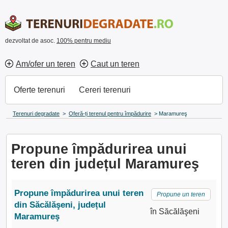
dezvoltat de asoc.
100% pentru mediu
Am/ofer un teren
Caut un teren
Oferte terenuri
Cereri terenuri
Terenuri degradate
>
Oferă-ți terenul pentru împădurire
>
Maramureş
Propune împădurirea unui
teren din județul Maramureş
Propune împădurirea unui teren
Propune un teren
din Săcălăşeni, județul
în Săcălăşeni
Maramureş