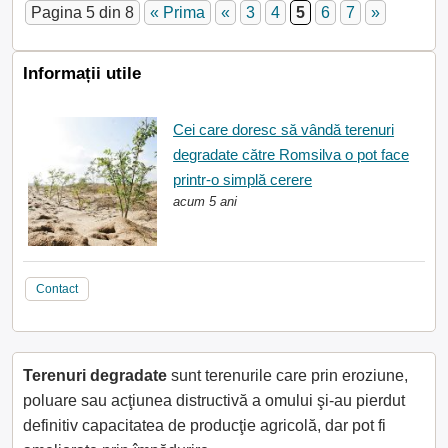
Pagina 5 din 8
« Prima
«
3
4
5
6
7
»
Informații utile
Cei care doresc să vândă terenuri
degradate către Romsilva o pot face
printr-o simplă cerere
acum 5 ani
Contact
Terenuri degradate
sunt terenurile care prin eroziune,
poluare sau acţiunea distructivă a omului şi-au pierdut
definitiv capacitatea de producţie agricolă, dar pot fi