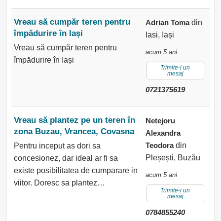
Vreau să cumpăr teren pentru
Adrian Toma
din
împădurire în Iași
Iasi, Iași
Vreau să cumpăr teren pentru
acum 5 ani
împădurire în Iași
Trimite-i un
mesaj
0721375619
Vreau să plantez pe un teren în
Netejoru
zona Buzau, Vrancea, Covasna
Alexandra
Teodora
din
Pentru inceput as dori sa
Pleșești, Buzău
concesionez, dar ideal ar fi sa
existe posibilitatea de cumparare in
acum 5 ani
viitor. Doresc sa plantez…
Trimite-i un
mesaj
0784855240