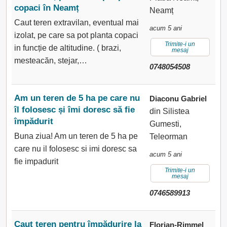
copaci în Neamț
Neamț
Caut teren extravilan, eventual mai
acum 5 ani
izolat, pe care sa pot planta copaci
Trimite-i un
in funcție de altitudine. ( brazi,
mesaj
mesteacăn, stejar,…
0748054508
Am un teren de 5 ha pe care nu
Diaconu Gabriel
îl folosesc și îmi doresc să fie
din Silistea
împădurit
Gumesti,
Buna ziua! Am un teren de 5 ha pe
Teleorman
care nu il folosesc si imi doresc sa
acum 5 ani
fie impadurit
Trimite-i un
mesaj
0746589913
Caut teren pentru împădurire la
Florian-Rimmel