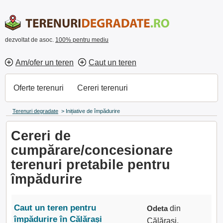
dezvoltat de asoc.
100% pentru mediu
Am/ofer un teren
Caut un teren
Oferte terenuri
Cereri terenuri
Terenuri degradate
>
Inițiative de împădurire
Cereri de
cumpărare/concesionare
terenuri pretabile pentru
împădurire
Caut un teren pentru
Odeta
din
împădurire în Călărași
Călărași,