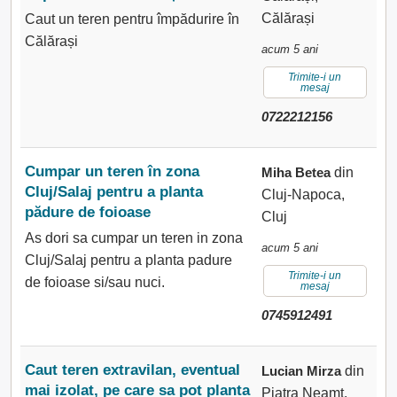
Călărași
Caut un teren pentru împădurire în
Călărași
acum 5 ani
Trimite-i un
mesaj
0722212156
Cumpar un teren în zona
Miha Betea
din
Cluj/Salaj pentru a planta
Cluj-Napoca,
pădure de foioase
Cluj
As dori sa cumpar un teren in zona
acum 5 ani
Cluj/Salaj pentru a planta padure
Trimite-i un
de foioase si/sau nuci.
mesaj
0745912491
Caut teren extravilan, eventual
Lucian Mirza
din
mai izolat, pe care sa pot planta
Piatra Neamt,