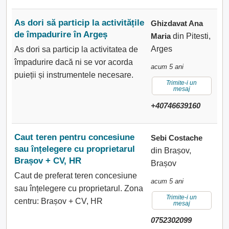
As dori să particip la activitățile
Ghizdavat Ana
de împadurire în Argeș
Maria
din Pitesti,
Arges
As dori sa particip la activitatea de
împadurire dacă ni se vor acorda
acum 5 ani
puieții și instrumentele necesare.
Trimite-i un
mesaj
+40746639160
Caut teren pentru concesiune
Sebi Costache
sau înțelegere cu proprietarul
din Brașov,
Brașov + CV, HR
Brașov
Caut de preferat teren concesiune
acum 5 ani
sau înțelegere cu proprietarul. Zona
Trimite-i un
centru: Brașov + CV, HR
mesaj
0752302099