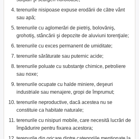
terenurile nisipoase expuse erodării de către vânt
sau apă;
terenurile cu aglomerări de pietriş, bolovăniş,
grohotiş, stâncării şi depozite de aluviuni torenţiale;
terenurile cu exces permanent de umiditate;
terenurile sărăturate sau puternic acide;
terenurile poluate cu substanţe chimice, petroliere
sau noxe;
terenurile ocupate cu halde miniere, deşeuri
industriale sau menajere, gropi de împrumut;
terenurile neproductive, dacă acestea nu se
constituie ca habitate naturale;
terenurile cu nisipuri mobile, care necesită lucrări de
împădurire pentru fixarea acestora;
terenurile din oricare dintre categoriile menţionate la