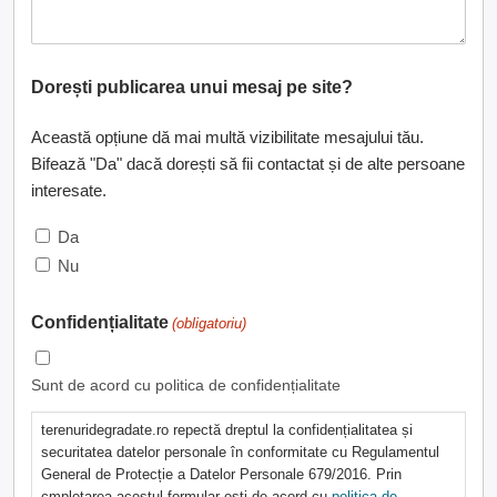
Dorești publicarea unui mesaj pe site?
Această opțiune dă mai multă vizibilitate mesajului tău.
Bifează "Da" dacă dorești să fii contactat și de alte persoane
interesate.
Da
Nu
Confidențialitate
(obligatoriu)
Sunt de acord cu politica de confidențialitate
terenuridegradate.ro repectă dreptul la confidențialitatea și
securitatea datelor personale în conformitate cu Regulamentul
General de Protecție a Datelor Personale 679/2016. Prin
cmpletarea acestul formular ești de acord cu
politica de