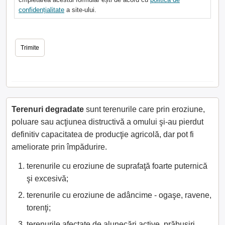
confidențialitate
a site-ului.
Terenuri degradate
sunt terenurile care prin eroziune,
poluare sau acţiunea distructivă a omului şi-au pierdut
definitiv capacitatea de producţie agricolă, dar pot fi
ameliorate prin împădurire.
terenurile cu eroziune de suprafaţă foarte puternică
şi excesivă;
terenurile cu eroziune de adâncime - ogaşe, ravene,
torenţi;
terenurile afectate de alunecări active, prăbuşiri,