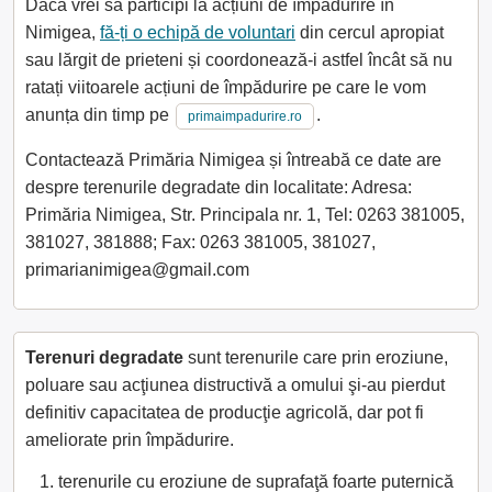
Dacă vrei să participi la acțiuni de împădurire în
Nimigea,
fă-ți o echipă de voluntari
din cercul apropiat
sau lărgit de prieteni și coordonează-i astfel încât să nu
ratați viitoarele acțiuni de împădurire pe care le vom
anunța din timp pe
.
primaimpadurire.ro
Contactează Primăria Nimigea și întreabă ce date are
despre terenurile degradate din localitate: Adresa:
Primăria Nimigea, Str. Principala nr. 1, Tel: 0263 381005,
381027, 381888; Fax: 0263 381005, 381027,
primarianimigea@gmail.com
Terenuri degradate
sunt terenurile care prin eroziune,
poluare sau acţiunea distructivă a omului şi-au pierdut
definitiv capacitatea de producţie agricolă, dar pot fi
ameliorate prin împădurire.
terenurile cu eroziune de suprafaţă foarte puternică