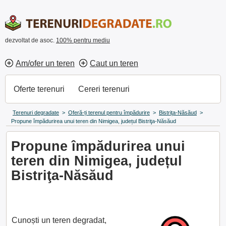
dezvoltat de asoc.
100% pentru mediu
Am/ofer un teren
Caut un teren
Oferte terenuri
Cereri terenuri
Terenuri degradate
>
Oferă-ți terenul pentru împădurire
>
Bistriţa-Năsăud
>
Propune împădurirea unui teren din Nimigea, județul Bistriţa-Năsăud
Propune împădurirea unui
teren din Nimigea, județul
Bistriţa-Năsăud
Cunoști un teren degradat,