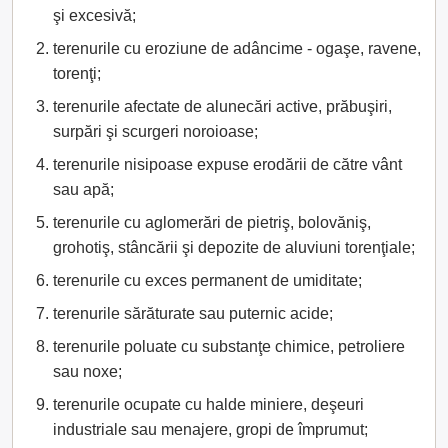
şi excesivă;
terenurile cu eroziune de adâncime - ogaşe, ravene,
torenţi;
terenurile afectate de alunecări active, prăbuşiri,
surpări şi scurgeri noroioase;
terenurile nisipoase expuse erodării de către vânt
sau apă;
terenurile cu aglomerări de pietriş, bolovăniş,
grohotiş, stâncării şi depozite de aluviuni torenţiale;
terenurile cu exces permanent de umiditate;
terenurile sărăturate sau puternic acide;
terenurile poluate cu substanţe chimice, petroliere
sau noxe;
terenurile ocupate cu halde miniere, deşeuri
industriale sau menajere, gropi de împrumut;