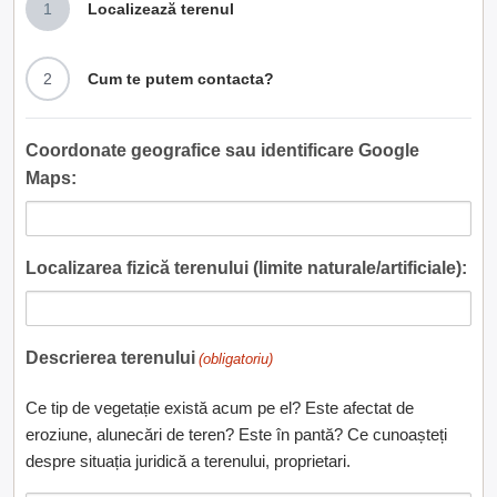
1
Localizează terenul
2
Cum te putem contacta?
Coordonate geografice sau identificare Google
Maps:
Localizarea fizică terenului (limite naturale/artificiale):
Descrierea terenului
(obligatoriu)
Ce tip de vegetație există acum pe el? Este afectat de
eroziune, alunecări de teren? Este în pantă? Ce cunoașteți
despre situația juridică a terenului, proprietari.