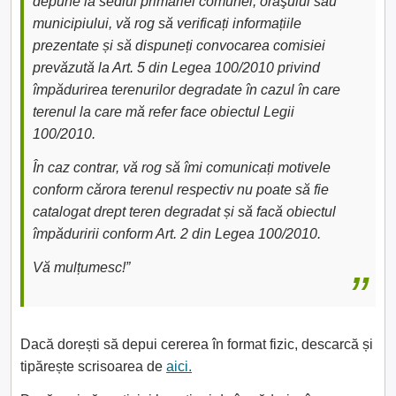
depune la sediul primăriei comunei, oraşului sau
municipiului, vă rog să verificați informațiile
prezentate și să dispuneți convocarea comisiei
prevăzută la Art. 5 din Legea 100/2010 privind
împădurirea terenurilor degradate în cazul în care
terenul la care mă refer face obiectul Legii
100/2010.
În caz contrar, vă rog să îmi comunicați motivele
conform cărora terenul respectiv nu poate să fie
catalogat drept teren degradat și să facă obiectul
împăduririi conform Art. 2 din Legea 100/2010.
Vă mulțumesc!”
Dacă dorești să depui cererea în format fizic, descarcă și
tipărește scrisoarea de
aici.