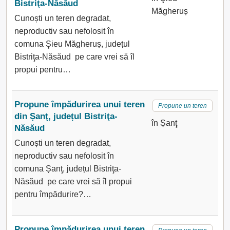
Bistriţa-Năsăud
Măgheruș
Cunoști un teren degradat,
neproductiv sau nefolosit în
comuna Şieu Măgheruș, județul
Bistriţa-Năsăud pe care vrei să îl
propui pentru…
Propune împădurirea unui teren
Propune un teren
din Șanţ, județul Bistriţa-
în Șanţ
Năsăud
Cunoști un teren degradat,
neproductiv sau nefolosit în
comuna Șanţ, județul Bistriţa-
Năsăud pe care vrei să îl propui
pentru împădurire?…
Propune împădurirea unui teren