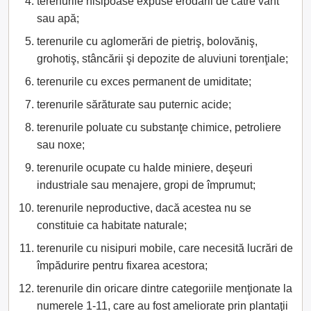
terenurile nisipoase expuse erodării de către vânt
sau apă;
terenurile cu aglomerări de pietriş, bolovăniş,
grohotiş, stâncării şi depozite de aluviuni torenţiale;
terenurile cu exces permanent de umiditate;
terenurile sărăturate sau puternic acide;
terenurile poluate cu substanţe chimice, petroliere
sau noxe;
terenurile ocupate cu halde miniere, deşeuri
industriale sau menajere, gropi de împrumut;
terenurile neproductive, dacă acestea nu se
constituie ca habitate naturale;
terenurile cu nisipuri mobile, care necesită lucrări de
împădurire pentru fixarea acestora;
terenurile din oricare dintre categoriile menţionate la
numerele 1-11, care au fost ameliorate prin plantaţii