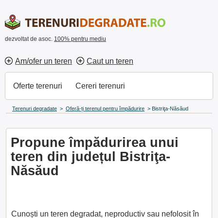
dezvoltat de asoc.
100% pentru mediu
Am/ofer un teren
Caut un teren
Oferte terenuri
Cereri terenuri
Terenuri degradate
>
Oferă-ți terenul pentru împădurire
>
Bistriţa-Năsăud
Propune împădurirea unui
teren din județul Bistriţa-
Năsăud
Cunoști un teren degradat, neproductiv sau nefolosit în