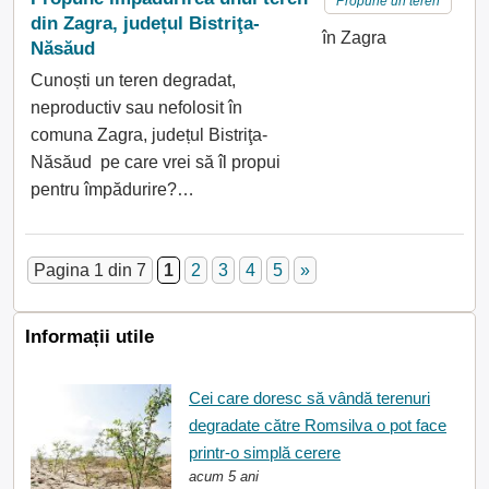
Propune un teren
din Zagra, județul Bistriţa-
în Zagra
Năsăud
Cunoști un teren degradat,
neproductiv sau nefolosit în
comuna Zagra, județul Bistriţa-
Năsăud pe care vrei să îl propui
pentru împădurire?…
Pagina 1 din 7
1
2
3
4
5
»
Informații utile
Cei care doresc să vândă terenuri
degradate către Romsilva o pot face
printr-o simplă cerere
acum 5 ani