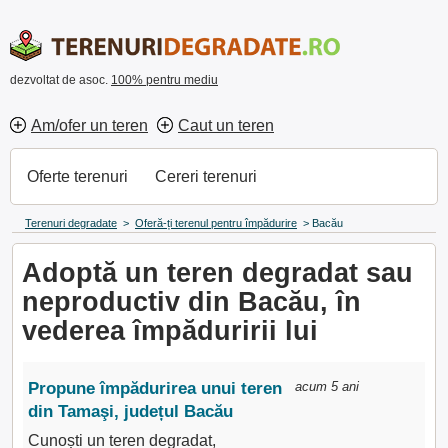
dezvoltat de asoc.
100% pentru mediu
Am/ofer un teren
Caut un teren
Oferte terenuri
Cereri terenuri
Terenuri degradate
>
Oferă-ți terenul pentru împădurire
>
Bacău
Adoptă un teren degradat sau
neproductiv din Bacău, în
vederea împăduririi lui
Propune împădurirea unui teren
acum 5 ani
din Tamaşi, județul Bacău
Cunoști un teren degradat,