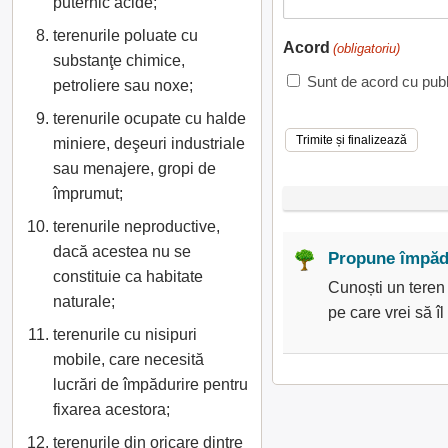
puternic acide;
terenurile poluate cu
Acord
(obligatoriu)
substanţe chimice,
Sunt de acord cu publ
petroliere sau noxe;
terenurile ocupate cu halde
miniere, deşeuri industriale
sau menajere, gropi de
împrumut;
terenurile neproductive,
dacă acestea nu se
Propune împădu
constituie ca habitate
Cunoști un teren
naturale;
pe care vrei să 
terenurile cu nisipuri
mobile, care necesită
lucrări de împădurire pentru
fixarea acestora;
terenurile din oricare dintre