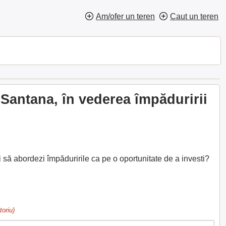
Am/ofer un teren
Caut un teren
Santana, în vederea împăduririi
 să abordezi împăduririle ca pe o oportunitate de a investi?
toriu)