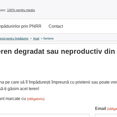
asoc.
100% pentru mediu
împăduririlor prin PNRR
Contact
renul pentru împădurire
>
Arad
>
Santana
ren degradat sau neproductiv din 
na pe care să îl împădurești împreună cu prietenii sau poate vrei
ă-ți găsim acel teren!
sunt marcate cu
(obligatoriu)
Email
(obliga