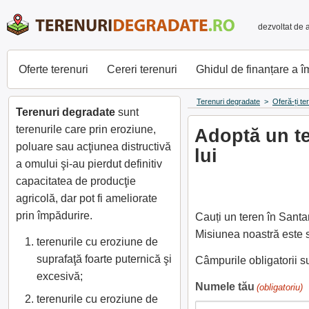
dezvoltat de 
Oferte terenuri
Cereri terenuri
Ghidul de finanțare a 
Terenuri degradate
>
Oferă-ți te
Terenuri degradate
sunt
terenurile care prin eroziune,
Adoptă un te
poluare sau acţiunea distructivă
lui
a omului şi-au pierdut definitiv
capacitatea de producţie
agricolă, dar pot fi ameliorate
prin împădurire.
Cauți un teren în Santa
Misiunea noastră este s
terenurile cu eroziune de
suprafaţă foarte puternică şi
Câmpurile obligatorii 
excesivă;
Numele tău
(obligatoriu)
terenurile cu eroziune de