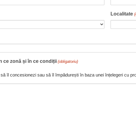
Localitate
(
în ce zonă și în ce condiții
(obligatoriu)
să îl concesionezi sau să îl împădurești în baza unei înțelegeri cu pro