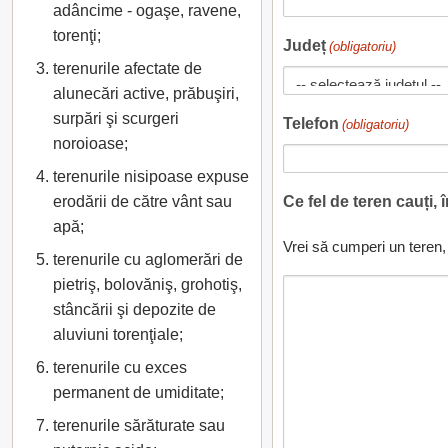
adâncime - ogaşe, ravene,
torenţi;
Județ
(obligatoriu)
terenurile afectate de
alunecări active, prăbuşiri,
surpări şi scurgeri
Telefon
(obligatoriu)
noroioase;
terenurile nisipoase expuse
erodării de către vânt sau
Ce fel de teren cauți, 
apă;
Vrei să cumperi un teren, 
terenurile cu aglomerări de
pietriş, bolovăniş, grohotiş,
stâncării şi depozite de
aluviuni torenţiale;
terenurile cu exces
permanent de umiditate;
terenurile sărăturate sau