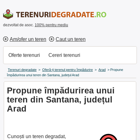
dezvoltat de asoc.
100% pentru mediu
Am/ofer un teren
Caut un teren
Oferte terenuri
Cereri terenuri
Terenuri degradate
>
Oferă-ți terenul pentru împădurire
>
Arad
>
Propune
împădurirea unui teren din Santana, județul Arad
Propune împădurirea unui
teren din Santana, județul
Arad
Cunoști un teren degradat,