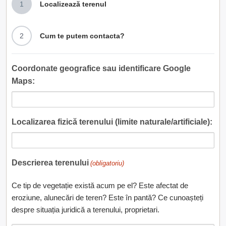
1
Localizează terenul
2
Cum te putem contacta?
Coordonate geografice sau identificare Google
Maps:
Localizarea fizică terenului (limite naturale/artificiale):
Descrierea terenului
(obligatoriu)
Ce tip de vegetație există acum pe el? Este afectat de
eroziune, alunecări de teren? Este în pantă? Ce cunoașteți
despre situația juridică a terenului, proprietari.