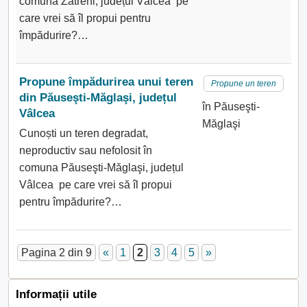
comuna Zătreni, județul Vâlcea pe
care vrei să îl propui pentru
împădurire?…
Propune împădurirea unui teren
Propune un teren
din Păuseşti-Măglaşi, județul
în Păuseşti-
Vâlcea
Măglaşi
Cunoști un teren degradat,
neproductiv sau nefolosit în
comuna Păuseşti-Măglaşi, județul
Vâlcea pe care vrei să îl propui
pentru împădurire?…
Pagina 2 din 9
«
1
2
3
4
5
»
Informații utile