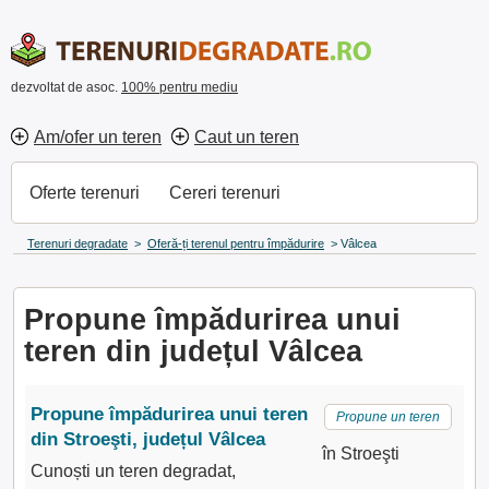
dezvoltat de asoc.
100% pentru mediu
Am/ofer un teren
Caut un teren
Oferte terenuri
Cereri terenuri
Terenuri degradate
>
Oferă-ți terenul pentru împădurire
>
Vâlcea
Propune împădurirea unui
teren din județul Vâlcea
Propune împădurirea unui teren
Propune un teren
din Stroeşti, județul Vâlcea
în Stroeşti
Cunoști un teren degradat,