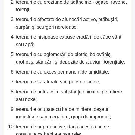
terenurile cu eroziune de adâncime - ogaşe, ravene,
torenţi;
terenurile afectate de alunecări active, prăbuşiri,
surpări şi scurgeri noroioase;
terenurile nisipoase expuse erodării de către vânt
sau apă;
terenurile cu aglomerări de pietriş, bolovăniş,
grohotiş, stâncării şi depozite de aluviuni torenţiale;
terenurile cu exces permanent de umiditate;
terenurile sărăturate sau puternic acide;
terenurile poluate cu substanţe chimice, petroliere
sau noxe;
terenurile ocupate cu halde miniere, deşeuri
industriale sau menajere, gropi de împrumut;
terenurile neproductive, dacă acestea nu se
constituie ca habitate naturale;