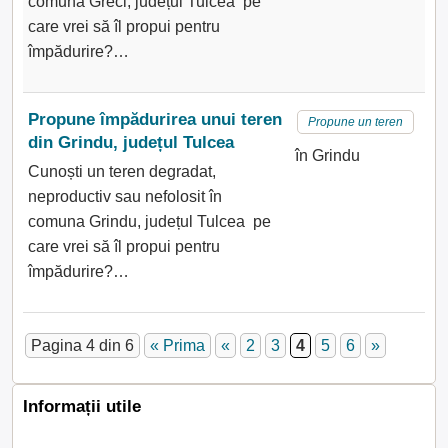
comuna Greci, județul Tulcea pe
care vrei să îl propui pentru
împădurire?…
Propune împădurirea unui teren
Propune un teren
din Grindu, județul Tulcea
în Grindu
Cunoști un teren degradat,
neproductiv sau nefolosit în
comuna Grindu, județul Tulcea pe
care vrei să îl propui pentru
împădurire?…
Pagina 4 din 6
« Prima
«
2
3
4
5
6
»
Informații utile