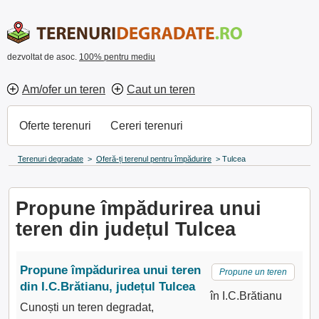
dezvoltat de asoc.
100% pentru mediu
Am/ofer un teren
Caut un teren
Oferte terenuri
Cereri terenuri
Terenuri degradate
>
Oferă-ți terenul pentru împădurire
>
Tulcea
Propune împădurirea unui
teren din județul Tulcea
Propune împădurirea unui teren
Propune un teren
din I.C.Brătianu, județul Tulcea
în I.C.Brătianu
Cunoști un teren degradat,