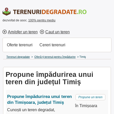
dezvoltat de asoc.
100% pentru mediu
Am/ofer un teren
Caut un teren
Oferte terenuri
Cereri terenuri
Terenuri degradate
>
Oferă-ți terenul pentru împădurire
>
Timiş
Propune împădurirea unui
teren din județul Timiş
Propune împădurirea unui teren
Propune un teren
din Timișoara, județul Timiş
în Timișoara
Cunoști un teren degradat,