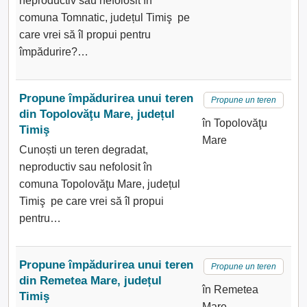
neproductiv sau nefolosit în
comuna Tomnatic, județul Timiş pe
care vrei să îl propui pentru
împădurire?…
Propune împădurirea unui teren
Propune un teren
din Topolovăţu Mare, județul
în Topolovăţu
Timiş
Mare
Cunoști un teren degradat,
neproductiv sau nefolosit în
comuna Topolovăţu Mare, județul
Timiş pe care vrei să îl propui
pentru…
Propune împădurirea unui teren
Propune un teren
din Remetea Mare, județul
în Remetea
Timiş
Mare