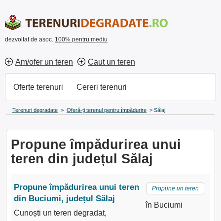
dezvoltat de asoc.
100% pentru mediu
Am/ofer un teren
Caut un teren
Oferte terenuri
Cereri terenuri
Terenuri degradate
>
Oferă-ți terenul pentru împădurire
>
Sălaj
Propune împădurirea unui
teren din județul Sălaj
Propune împădurirea unui teren
Propune un teren
din Buciumi, județul Sălaj
în Buciumi
Cunoști un teren degradat,