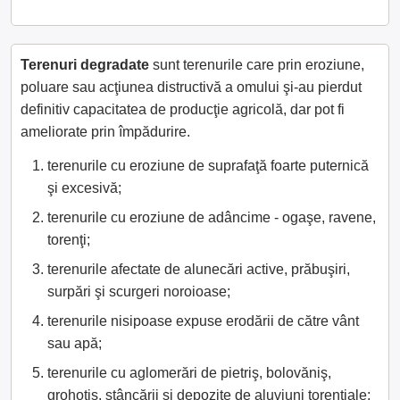
Terenuri degradate
sunt terenurile care prin eroziune,
poluare sau acţiunea distructivă a omului şi-au pierdut
definitiv capacitatea de producţie agricolă, dar pot fi
ameliorate prin împădurire.
terenurile cu eroziune de suprafaţă foarte puternică
şi excesivă;
terenurile cu eroziune de adâncime - ogaşe, ravene,
torenţi;
terenurile afectate de alunecări active, prăbuşiri,
surpări şi scurgeri noroioase;
terenurile nisipoase expuse erodării de către vânt
sau apă;
terenurile cu aglomerări de pietriş, bolovăniş,
grohotiş, stâncării şi depozite de aluviuni torenţiale;