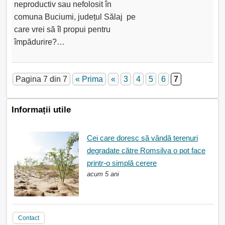
neproductiv sau nefolosit în
comuna Buciumi, județul Sălaj pe
care vrei să îl propui pentru
împădurire?…
Pagina 7 din 7
« Prima
«
3
4
5
6
7
Informații utile
Cei care doresc să vândă terenuri
degradate către Romsilva o pot face
printr-o simplă cerere
acum 5 ani
Contact