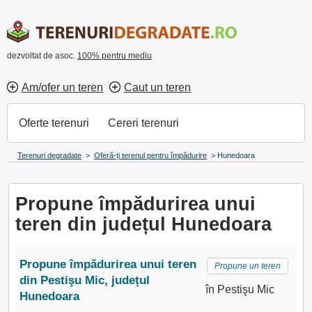
dezvoltat de asoc.
100% pentru mediu
Am/ofer un teren
Caut un teren
Oferte terenuri
Cereri terenuri
Terenuri degradate
>
Oferă-ți terenul pentru împădurire
>
Hunedoara
Propune împădurirea unui
teren din județul Hunedoara
Propune împădurirea unui teren
Propune un teren
din Pestişu Mic, județul
în Pestişu Mic
Hunedoara