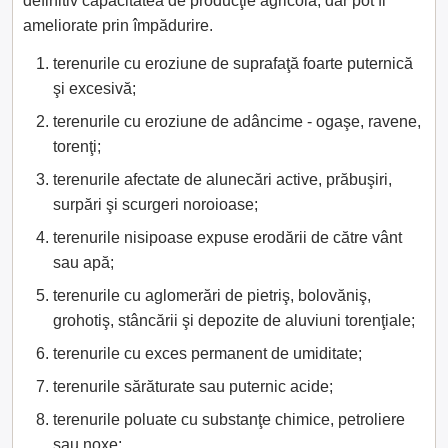
definitiv capacitatea de producţie agricolă, dar pot fi
ameliorate prin împădurire.
terenurile cu eroziune de suprafaţă foarte puternică
şi excesivă;
terenurile cu eroziune de adâncime - ogaşe, ravene,
torenţi;
terenurile afectate de alunecări active, prăbuşiri,
surpări şi scurgeri noroioase;
terenurile nisipoase expuse erodării de către vânt
sau apă;
terenurile cu aglomerări de pietriş, bolovăniş,
grohotiş, stâncării şi depozite de aluviuni torenţiale;
terenurile cu exces permanent de umiditate;
terenurile sărăturate sau puternic acide;
terenurile poluate cu substanţe chimice, petroliere
sau noxe;