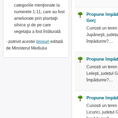
categoriile menţionate la
numerele 1-11, care au fost
Propune împădu
ameliorate prin plantaţii
Gorj
silvice şi de pe care
Cunoști un teren
vegetaţia a fost înlăturată
Jupâneşti, județu
împădurire?…
- potrivit acestei
broșuri
editată
de Ministerul Mediului
Propune împădur
Cunoști un teren
Leleşti, județul G
împădurire?…
Propune împădur
Cunoști un teren
Licurici, județul 