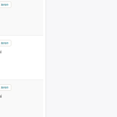
 teren
 teren
i
 teren
i