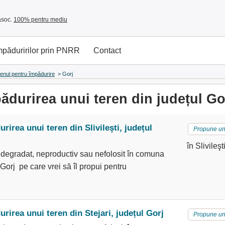
asoc.
100% pentru mediu
împăduririlor prin PNRR
Contact
renul pentru împădurire
>
Gorj
durirea unui teren din județul Go
irea unui teren din Slivileşti, județul
Propune un
în Slivileşt
 degradat, neproductiv sau nefolosit în comuna
l Gorj pe care vrei să îl propui pentru
irea unui teren din Stejari, județul Gorj
Propune un