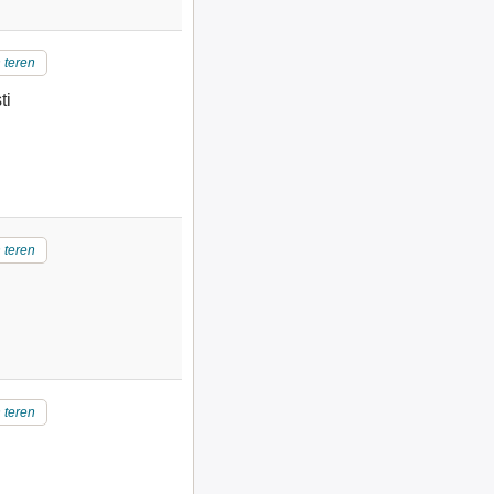
 teren
ti
 teren
 teren