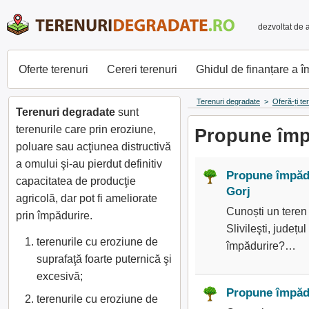
dezvoltat de 
Oferte terenuri
Cereri terenuri
Ghidul de finanțare a 
Terenuri degradate
>
Oferă-ți te
Terenuri degradate
sunt
terenurile care prin eroziune,
Propune împă
poluare sau acţiunea distructivă
a omului şi-au pierdut definitiv
Propune împădur
capacitatea de producţie
Gorj
agricolă, dar pot fi ameliorate
Cunoști un teren
prin împădurire.
Slivileşti, județu
terenurile cu eroziune de
împădurire?…
suprafaţă foarte puternică şi
excesivă;
Propune împădur
terenurile cu eroziune de