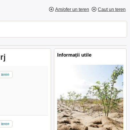
Am/ofer un teren
Caut un teren
Informații utile
rj
 teren
i
 teren