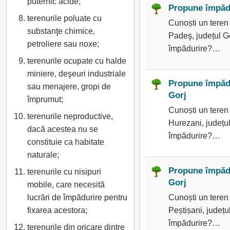
puternic acide;
Propune împădu
terenurile poluate cu
Cunoști un teren
substanţe chimice,
Padeş, județul Go
petroliere sau noxe;
împădurire?…
terenurile ocupate cu halde
miniere, deşeuri industriale
Propune împădu
sau menajere, gropi de
Gorj
împrumut;
Cunoști un teren
terenurile neproductive,
Hurezani, județul
dacă acestea nu se
împădurire?…
constituie ca habitate
naturale;
Propune împădu
terenurile cu nisipuri
Gorj
mobile, care necesită
lucrări de împădurire pentru
Cunoști un teren
fixarea acestora;
Peștișani, județu
împădurire?…
terenurile din oricare dintre