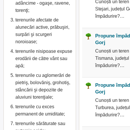
Cunoști un teren
adâncime - ogaşe, ravene,
Stejari, județul G
torenţi;
împădurire?…
terenurile afectate de
alunecări active, prăbuşiri,
surpări şi scurgeri
Propune împădu
noroioase;
Gorj
Cunoști un teren 
terenurile nisipoase expuse
Tismana, județul 
erodării de către vânt sau
împădurire?…
apă;
terenurile cu aglomerări de
pietriş, bolovăniş, grohotiş,
Propune împădu
stâncării şi depozite de
Gorj
aluviuni torenţiale;
Cunoști un teren
terenurile cu exces
Turburea, județul
permanent de umiditate;
împădurire?…
terenurile sărăturate sau