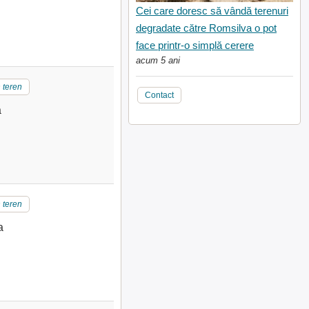
Cei care doresc să vândă terenuri
degradate către Romsilva o pot
face printr-o simplă cerere
acum 5 ani
 teren
Contact
a
 teren
a