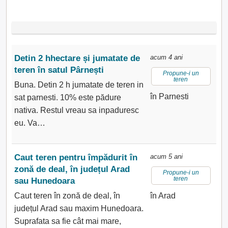
Detin 2 hhectare și jumatate de
acum 4 ani
teren în satul Pârnești
Propune-i un
teren
Buna. Detin 2 h jumatate de teren in
în Parnesti
sat parnesti. 10% este pădure
nativa. Restul vreau sa inpaduresc
eu. Va…
Caut teren pentru împădurit în
acum 5 ani
zonă de deal, în județul Arad
Propune-i un
teren
sau Hunedoara
Caut teren în zonă de deal, în
în Arad
județul Arad sau maxim Hunedoara.
Suprafata sa fie cât mai mare,