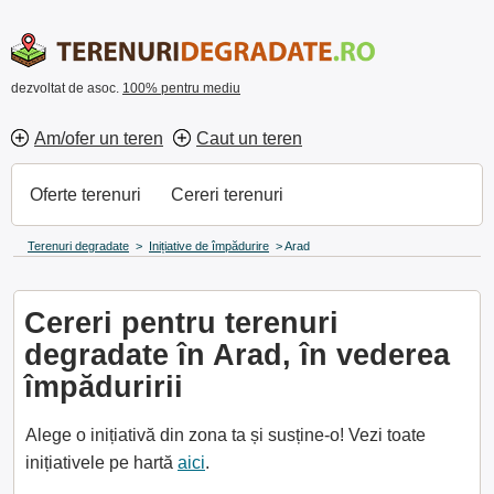
dezvoltat de asoc.
100% pentru mediu
Am/ofer un teren
Caut un teren
Oferte terenuri
Cereri terenuri
Terenuri degradate
>
Inițiative de împădurire
>
Arad
Cereri pentru terenuri
degradate în Arad, în vederea
împăduririi
Alege o inițiativă din zona ta și susține-o! Vezi toate
inițiativele pe hartă
aici
.