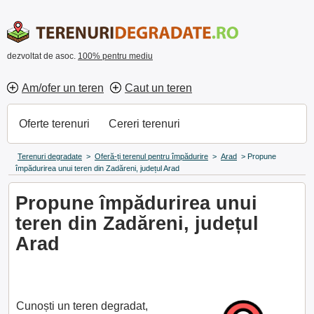
dezvoltat de asoc.
100% pentru mediu
Am/ofer un teren
Caut un teren
Oferte terenuri
Cereri terenuri
Terenuri degradate
>
Oferă-ți terenul pentru împădurire
>
Arad
>
Propune
împădurirea unui teren din Zadăreni, județul Arad
Propune împădurirea unui
teren din Zadăreni, județul
Arad
Cunoști un teren degradat,