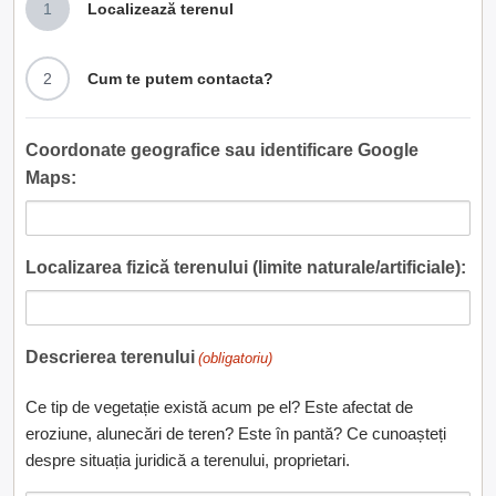
1
Localizează terenul
2
Cum te putem contacta?
Coordonate geografice sau identificare Google
Maps:
Localizarea fizică terenului (limite naturale/artificiale):
Descrierea terenului
(obligatoriu)
Ce tip de vegetație există acum pe el? Este afectat de
eroziune, alunecări de teren? Este în pantă? Ce cunoașteți
despre situația juridică a terenului, proprietari.