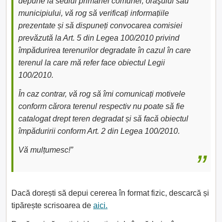
depune la sediul primăriei comunei, oraşului sau
municipiului, vă rog să verificați informațiile
prezentate și să dispuneți convocarea comisiei
prevăzută la Art. 5 din Legea 100/2010 privind
împădurirea terenurilor degradate în cazul în care
terenul la care mă refer face obiectul Legii
100/2010.
În caz contrar, vă rog să îmi comunicați motivele
conform cărora terenul respectiv nu poate să fie
catalogat drept teren degradat și să facă obiectul
împăduririi conform Art. 2 din Legea 100/2010.
Vă mulțumesc!”
Dacă dorești să depui cererea în format fizic, descarcă și
tipărește scrisoarea de
aici.