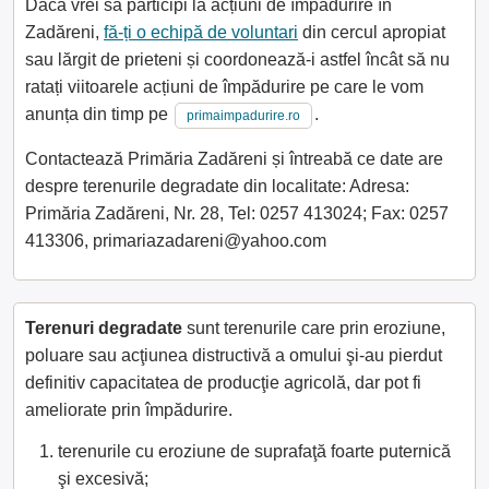
Dacă vrei să participi la acțiuni de împădurire în
Zadăreni,
fă-ți o echipă de voluntari
din cercul apropiat
sau lărgit de prieteni și coordonează-i astfel încât să nu
ratați viitoarele acțiuni de împădurire pe care le vom
anunța din timp pe
.
primaimpadurire.ro
Contactează Primăria Zadăreni și întreabă ce date are
despre terenurile degradate din localitate: Adresa:
Primăria Zadăreni, Nr. 28, Tel: 0257 413024; Fax: 0257
413306, primariazadareni@yahoo.com
Terenuri degradate
sunt terenurile care prin eroziune,
poluare sau acţiunea distructivă a omului şi-au pierdut
definitiv capacitatea de producţie agricolă, dar pot fi
ameliorate prin împădurire.
terenurile cu eroziune de suprafaţă foarte puternică
şi excesivă;