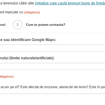
 terenului către alte
inițiative care caută terenuri bune de împă
sunt marcate cu
(obligatoriu)
enul
2
Cum te putem contacta?
e sau identificare Google Maps:
ului (limite naturale/artificiale):
obligatoriu)
 acum pe el? Este afectat de eroziune, alunecări de teren? Este în pant