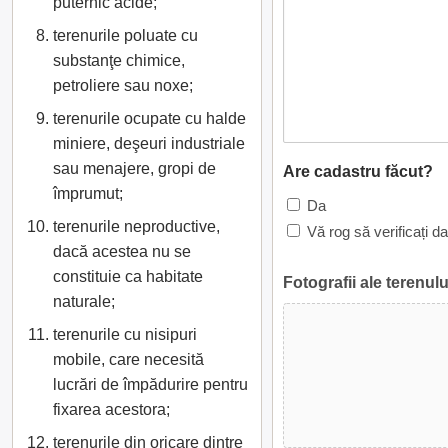
puternic acide;
terenurile poluate cu
substanţe chimice,
petroliere sau noxe;
terenurile ocupate cu halde
miniere, deşeuri industriale
sau menajere, gropi de
Are cadastru făcut?
împrumut;
Da
terenurile neproductive,
Vă rog să verificați d
dacă acestea nu se
constituie ca habitate
Fotografii ale terenulu
naturale;
terenurile cu nisipuri
mobile, care necesită
lucrări de împădurire pentru
fixarea acestora;
terenurile din oricare dintre