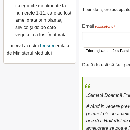
categoriile menţionate la
Tipuri de fișiere acceptat
numerele 1-11, care au fost
ameliorate prin plantaţii
Email
(obligatoriu)
silvice şi de pe care
vegetaţia a fost înlăturată
- potrivit acestei
broșuri
editată
de Ministerul Mediului
Dacă dorești să faci pe
„Stimată Doamnă Prim
Având în vedere preve
perimetrele de amelior
anexă a Hotărârii de 
ameliorare se poate fa