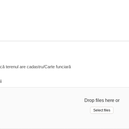
acă terenul are cadastru/Carte funciară
i
Drop files here or
Select files