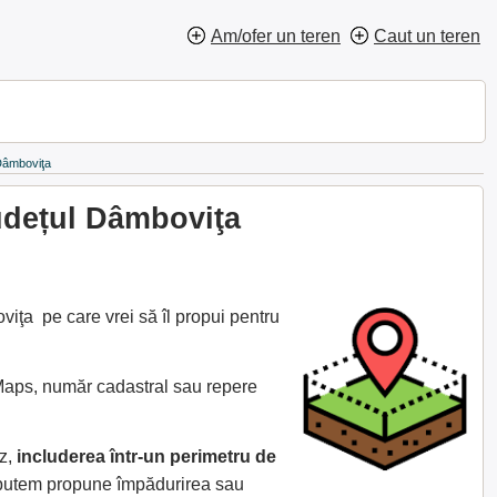
Am/ofer un teren
Caut un teren
 Dâmboviţa
udețul Dâmboviţa
iţa pe care vrei să îl propui pentru
 Maps, număr cadastral sau repere
az,
includerea într-un perimetru de
e putem propune împădurirea sau