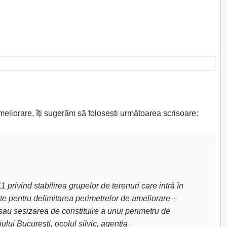
meliorare, îți sugerăm să folosești următoarea scrisoare:
privind stabilirea grupelor de terenuri care intră în
uite pentru delimitarea perimetrelor de ameliorare –
sau sesizarea de constituire a unui perimetru de
lui Bucureşti, ocolul silvic, agenţia