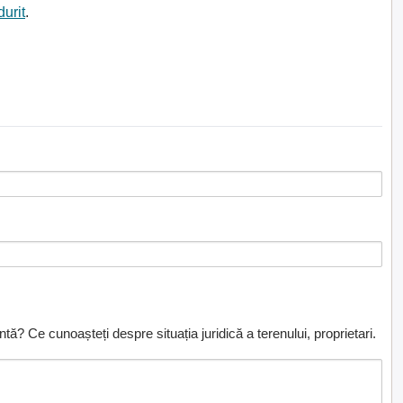
durit
.
ă? Ce cunoașteți despre situația juridică a terenului, proprietari.