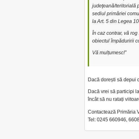
judeţeană/teritorială 
sediul primăriei comu
la Art. 5 din Legea 1
În caz contrar, vă ro
obiectul împăduririi 
Vă mulțumesc!”
Dacă dorești să depui c
Dacă vrei să participi l
încât să nu ratați viit
Contactează Primăria Vl
Tel: 0245 660946, 660