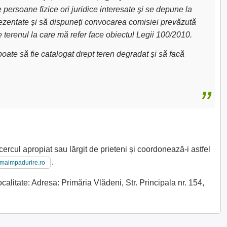
e persoane fizice ori juridice interesate şi se depune la
 prezentate și să dispuneți convocarea comisiei prevăzută
e terenul la care mă refer face obiectul Legii 100/2010.
oate să fie catalogat drept teren degradat și să facă
cercul apropiat sau lărgit de prieteni și coordonează-i astfel
.
imaimpadurire.ro
alitate: Adresa: Primăria Vlădeni, Str. Principala nr. 154,