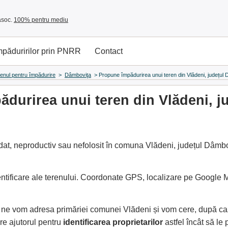
asoc.
100% pentru mediu
împăduririlor prin PNRR
Contact
renul pentru împădurire
>
Dâmboviţa
>
Propune împădurirea unui teren din Vlădeni, județul
durirea unui teren din Vlădeni, j
at, neproductiv sau nefolosit în comuna Vlădeni, județul Dâmbov
entificare ale terenului. Coordonate GPS, localizare pe Google
e, ne vom adresa primăriei comunei Vlădeni și vom cere, după c
e ajutorul pentru
identificarea proprietarilor
astfel încât să l