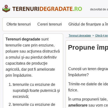
dezvoltat de 
Oferte terenuri
Cereri terenuri
Ghidul de finanțare a 
Terenuri degradate
>
Oferă-ți te
Terenuri degradate
sunt
terenurile care prin eroziune,
Propune împă
poluare sau acţiunea distructivă
a omului şi-au pierdut definitiv
capacitatea de producţie
Cunoști un teren degrad
agricolă, dar pot fi ameliorate
împădurire?
prin împădurire.
Trimite-ne datele de id
terenurile cu eroziune de
fizice.
suprafaţă foarte puternică şi
excesivă;
În urma propunerii tal
terenurile cu eroziune de
ameliorare
sau vom cer