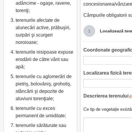
adâncime - ogaşe, ravene,
concesionarea/vânzarea
torenţi;
Câmpurile obligatorii 
terenurile afectate de
alunecări active, prăbuşiri,
1
Localizează ter
surpări şi scurgeri
noroioase;
Coordonate geografic
terenurile nisipoase expuse
erodării de către vânt sau
apă;
Localizarea fizică teren
terenurile cu aglomerări de
pietriş, bolovăniş, grohotiş,
stâncării şi depozite de
Descrierea terenului
(
aluviuni torenţiale;
terenurile cu exces
Ce tip de vegetație există
permanent de umiditate;
terenurile sărăturate sau