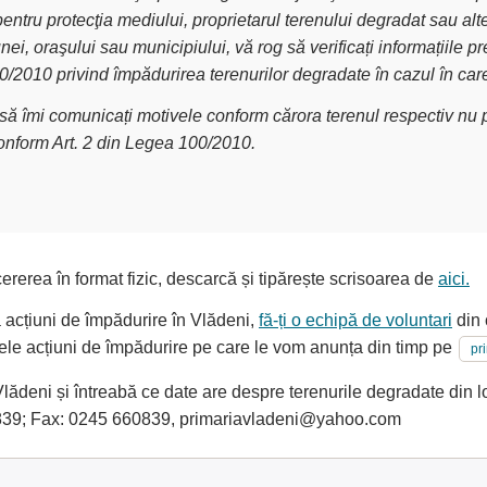
pentru protecţia mediului, proprietarul terenului degradat sau alt
nei, oraşului sau municipiului, vă rog să verificați informațiile
00/2010 privind împădurirea terenurilor degradate în cazul în car
g să îmi comunicați motivele conform cărora terenul respectiv nu p
conform Art. 2 din Legea 100/2010.
ererea în format fizic, descarcă și tipărește scrisoarea de
aici.
a acțiuni de împădurire în Vlădeni,
fă-ți o echipă de voluntari
din 
oarele acțiuni de împădurire pe care le vom anunța din timp pe
pr
ădeni și întreabă ce date are despre terenurile degradate din loc
839; Fax: 0245 660839, primariavladeni@yahoo.com