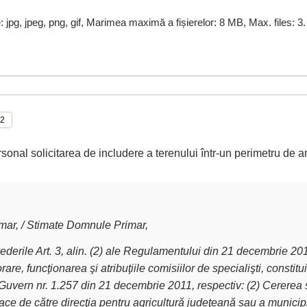
e: jpg, jpeg, png, gif, Marimea maximă a fișierelor: 8 MB, Max. files: 3.
rsonal solicitarea de includere a terenului într-un perimetru de a
ar, / Stimate Domnule Primar,
derile Art. 3, alin. (2) ale Regulamentului din 21 decembrie 2011 
are, funcţionarea şi atribuţiile comisiilor de specialişti, constit
Guvern nr. 1.257 din 21 decembrie 2011, respectiv: (2) Cererea 
ce de către direcţia pentru agricultură judeţeană sau a municipiu