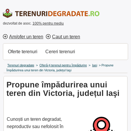
dezvoltat de asoc.
100% pentru mediu
Am/ofer un teren
Caut un teren
Oferte terenuri
Cereri terenuri
Terenuri degradate
>
Oferă-ți terenul pentru împădurire
>
Iaşi
>
Propune
împădurirea unui teren din Victoria, județul Iaşi
Propune împădurirea unui
teren din Victoria, județul Iaşi
Cunoști un teren degradat,
neproductiv sau nefolosit în