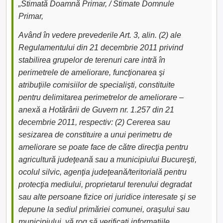
„Stimată Doamnă Primar, / Stimate Domnule
Primar,
Având în vedere prevederile Art. 3, alin. (2) ale
Regulamentului din 21 decembrie 2011 privind
stabilirea grupelor de terenuri care intră în
perimetrele de ameliorare, funcţionarea şi
atribuţiile comisiilor de specialişti, constituite
pentru delimitarea perimetrelor de ameliorare –
anexă a Hotărârii de Guvern nr. 1.257 din 21
decembrie 2011, respectiv: (2) Cererea sau
sesizarea de constituire a unui perimetru de
ameliorare se poate face de către direcţia pentru
agricultură judeţeană sau a municipiului Bucureşti,
ocolul silvic, agenţia judeţeană/teritorială pentru
protecţia mediului, proprietarul terenului degradat
sau alte persoane fizice ori juridice interesate şi se
depune la sediul primăriei comunei, oraşului sau
municipiului, vă rog să verificați informațiile