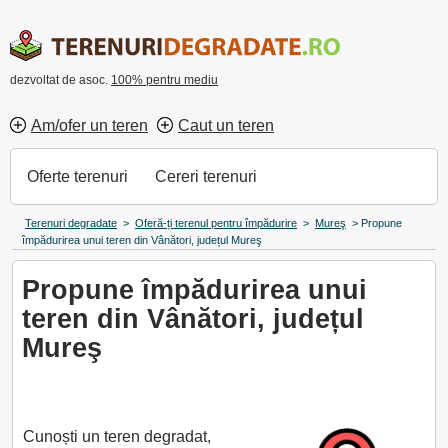
dezvoltat de asoc.
100% pentru mediu
Am/ofer un teren
Caut un teren
Oferte terenuri
Cereri terenuri
Terenuri degradate
>
Oferă-ți terenul pentru împădurire
>
Mureş
>
Propune
împădurirea unui teren din Vânători, județul Mureş
Propune împădurirea unui
teren din Vânători, județul
Mureş
Cunoști un teren degradat,