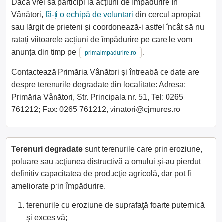
Dacă vrei să participi la acțiuni de împădurire în
Vânători,
fă-ți o echipă de voluntari
din cercul apropiat
sau lărgit de prieteni și coordonează-i astfel încât să nu
ratați viitoarele acțiuni de împădurire pe care le vom
anunța din timp pe
.
primaimpadurire.ro
Contactează Primăria Vânători și întreabă ce date are
despre terenurile degradate din localitate: Adresa:
Primăria Vânători, Str. Principala nr. 51, Tel: 0265
761212; Fax: 0265 761212, vinatori@cjmures.ro
Terenuri degradate
sunt terenurile care prin eroziune,
poluare sau acţiunea distructivă a omului şi-au pierdut
definitiv capacitatea de producţie agricolă, dar pot fi
ameliorate prin împădurire.
terenurile cu eroziune de suprafaţă foarte puternică
şi excesivă;