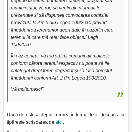
depune la sediul primăriei comunei, oraşului sau
municipiului, vă rog să verificați informațiile
prezentate și să dispuneți convocarea comisiei
prevăzută la Art. 5 din Legea 100/2010 privind
împădurirea terenurilor degradate în cazul în care
terenul la care mă refer face obiectul Legii
100/2010.
În caz contrar, vă rog să îmi comunicați motivele
conform cărora terenul respectiv nu poate să fie
catalogat drept teren degradat și să facă obiectul
împăduririi conform Art. 2 din Legea 100/2010.
Vă mulțumesc!”
Dacă dorești să depui cererea în format fizic, descarcă și
tipărește scrisoarea de
aici.