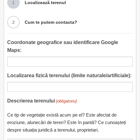
1
Localizează terenul
2
Cum te putem contacta?
Coordonate geografice sau identificare Google
Maps:
Localizarea fizică terenului (limite naturale/artificiale):
Descrierea terenului
(obligatoriu)
Ce tip de vegetație există acum pe el? Este afectat de
eroziune, alunecări de teren? Este în pantă? Ce cunoașteți
despre situația juridică a terenului, proprietari.