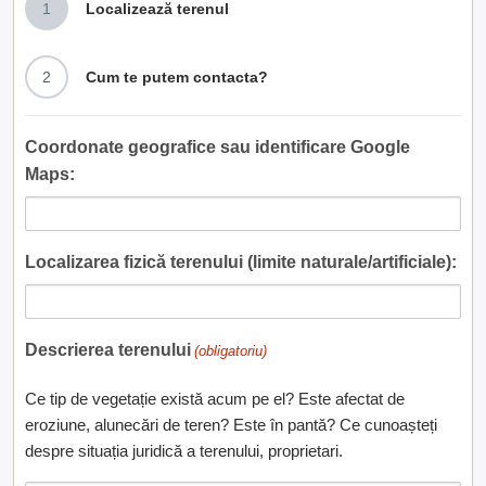
1
Localizează terenul
2
Cum te putem contacta?
Coordonate geografice sau identificare Google
Maps:
Localizarea fizică terenului (limite naturale/artificiale):
Descrierea terenului
(obligatoriu)
Ce tip de vegetație există acum pe el? Este afectat de
eroziune, alunecări de teren? Este în pantă? Ce cunoașteți
despre situația juridică a terenului, proprietari.