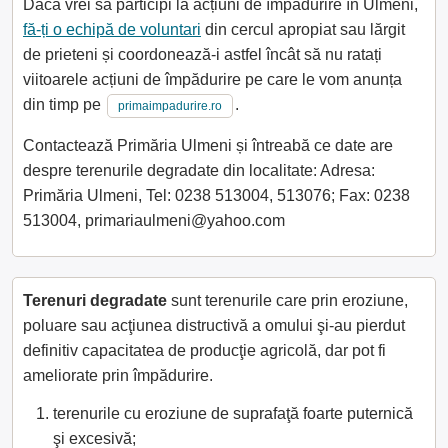
Dacă vrei să participi la acțiuni de împădurire în Ulmeni,
fă-ți o echipă de voluntari
din cercul apropiat sau lărgit
de prieteni și coordonează-i astfel încât să nu ratați
viitoarele acțiuni de împădurire pe care le vom anunța
din timp pe
.
primaimpadurire.ro
Contactează Primăria Ulmeni și întreabă ce date are
despre terenurile degradate din localitate: Adresa:
Primăria Ulmeni, Tel: 0238 513004, 513076; Fax: 0238
513004, primariaulmeni@yahoo.com
Terenuri degradate
sunt terenurile care prin eroziune,
poluare sau acţiunea distructivă a omului şi-au pierdut
definitiv capacitatea de producţie agricolă, dar pot fi
ameliorate prin împădurire.
terenurile cu eroziune de suprafaţă foarte puternică
şi excesivă;