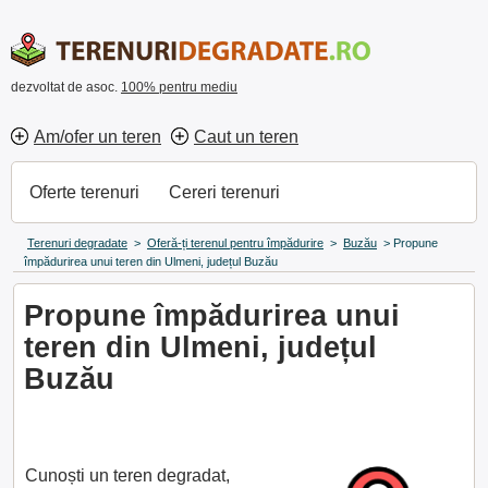
dezvoltat de asoc.
100% pentru mediu
Am/ofer un teren
Caut un teren
Oferte terenuri
Cereri terenuri
Terenuri degradate
>
Oferă-ți terenul pentru împădurire
>
Buzău
>
Propune
împădurirea unui teren din Ulmeni, județul Buzău
Propune împădurirea unui
teren din Ulmeni, județul
Buzău
Cunoști un teren degradat,