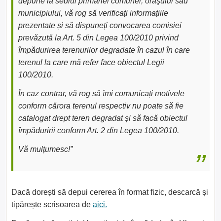
depune la sediul primăriei comunei, oraşului sau
municipiului, vă rog să verificați informațiile
prezentate și să dispuneți convocarea comisiei
prevăzută la Art. 5 din Legea 100/2010 privind
împădurirea terenurilor degradate în cazul în care
terenul la care mă refer face obiectul Legii
100/2010.
În caz contrar, vă rog să îmi comunicați motivele
conform cărora terenul respectiv nu poate să fie
catalogat drept teren degradat și să facă obiectul
împăduririi conform Art. 2 din Legea 100/2010.
Vă mulțumesc!”
Dacă dorești să depui cererea în format fizic, descarcă și
tipărește scrisoarea de
aici.