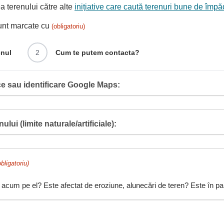
 terenului către alte
inițiative care caută terenuri bune de împă
sunt marcate cu
(obligatoriu)
enul
2
Cum te putem contacta?
e sau identificare Google Maps:
ului (limite naturale/artificiale):
obligatoriu)
 acum pe el? Este afectat de eroziune, alunecări de teren? Este în pant