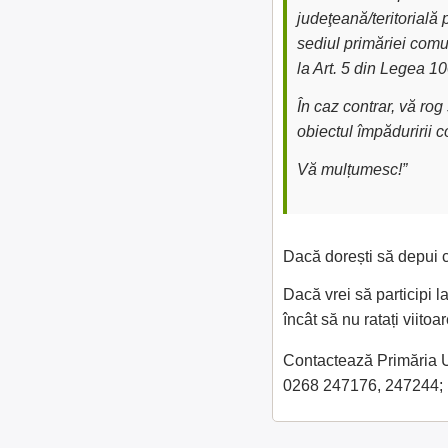
judeţeană/teritorială 
sediul primăriei comu
la Art. 5 din Legea 1
În caz contrar, vă ro
obiectul împăduririi 
Vă mulțumesc!”
Dacă dorești să depui c
Dacă vrei să participi 
încât să nu ratați viit
Contactează Primăria Uc
0268 247176, 247244;