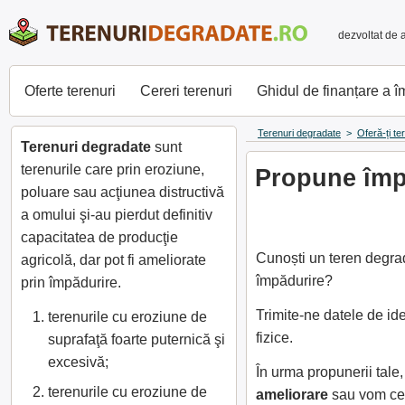
dezvoltat de 
Oferte terenuri
Cereri terenuri
Ghidul de finanțare a 
Terenuri degradate
>
Oferă-ți te
Terenuri degradate
sunt
terenurile care prin eroziune,
Propune împă
poluare sau acţiunea distructivă
a omului şi-au pierdut definitiv
capacitatea de producţie
Cunoști un teren degrad
agricolă, dar pot fi ameliorate
împădurire?
prin împădurire.
Trimite-ne datele de id
terenurile cu eroziune de
fizice.
suprafaţă foarte puternică şi
excesivă;
În urma propunerii tal
terenurile cu eroziune de
ameliorare
sau vom cer