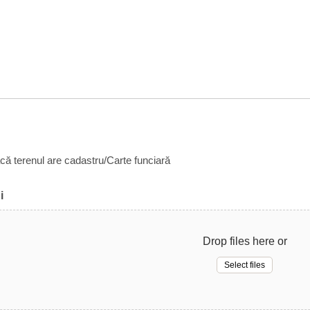
acă terenul are cadastru/Carte funciară
i
Drop files here or
Select files