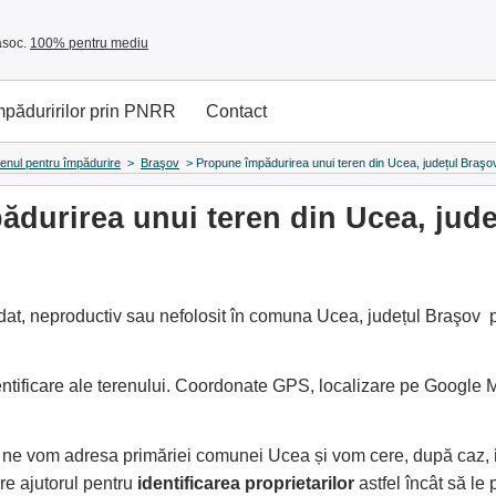
asoc.
100% pentru mediu
împăduririlor prin PNRR
Contact
renul pentru împădurire
>
Braşov
>
Propune împădurirea unui teren din Ucea, județul Braşo
durirea unui teren din Ucea, jud
at, neproductiv sau nefolosit în comuna Ucea, județul Braşov pe
entificare ale terenului. Coordonate GPS, localizare pe Google
e, ne vom adresa primăriei comunei Ucea și vom cere, după caz,
e ajutorul pentru
identificarea proprietarilor
astfel încât să l