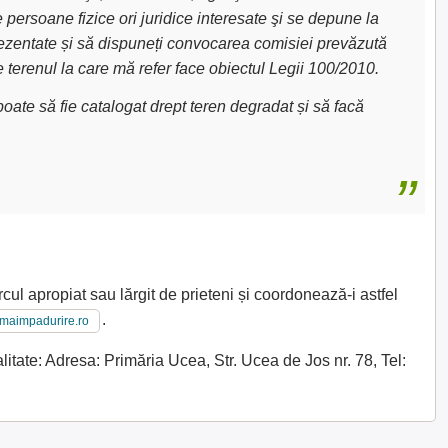
e persoane fizice ori juridice interesate şi se depune la
 prezentate și să dispuneți convocarea comisiei prevăzută
e terenul la care mă refer face obiectul Legii 100/2010.
oate să fie catalogat drept teren degradat și să facă
cul apropiat sau lărgit de prieteni și coordonează-i astfel
.
imaimpadurire.ro
itate: Adresa: Primăria Ucea, Str. Ucea de Jos nr. 78, Tel: