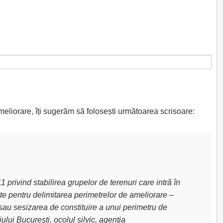
meliorare, îți sugerăm să folosești următoarea scrisoare:
privind stabilirea grupelor de terenuri care intră în
uite pentru delimitarea perimetrelor de ameliorare –
sau sesizarea de constituire a unui perimetru de
lui Bucureşti, ocolul silvic, agenţia