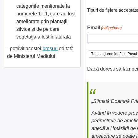
categoriile menţionate la
Tipuri de fișiere acceptat
numerele 1-11, care au fost
ameliorate prin plantaţii
Email
(obligatoriu)
silvice şi de pe care
vegetaţia a fost înlăturată
- potrivit acestei
broșuri
editată
de Ministerul Mediului
Dacă dorești să faci pe
„Stimată Doamnă Prim
Având în vedere preve
perimetrele de amelior
anexă a Hotărârii de 
ameliorare se poate fa