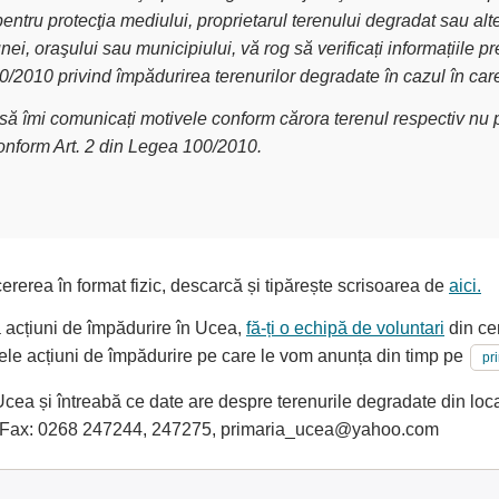
pentru protecţia mediului, proprietarul terenului degradat sau alt
nei, oraşului sau municipiului, vă rog să verificați informațiile
00/2010 privind împădurirea terenurilor degradate în cazul în car
g să îmi comunicați motivele conform cărora terenul respectiv nu p
conform Art. 2 din Legea 100/2010.
ererea în format fizic, descarcă și tipărește scrisoarea de
aici.
la acțiuni de împădurire în Ucea,
fă-ți o echipă de voluntari
din cer
oarele acțiuni de împădurire pe care le vom anunța din timp pe
pr
ea și întreabă ce date are despre terenurile degradate din local
 Fax: 0268 247244, 247275, primaria_ucea@yahoo.com