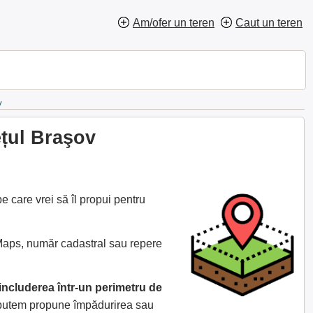
Am/ofer un teren
Caut un teren
v
ețul Braşov
 care vrei să îl propui pentru
 Maps, număr cadastral sau repere
includerea într-un perimetru de
e putem propune împădurirea sau