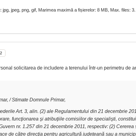
e: jpg, jpeg, png, gif, Marimea maximă a fișierelor: 8 MB, Max. files: 3.
rsonal solicitarea de includere a terenului într-un perimetru de a
ar, / Stimate Domnule Primar,
derile Art. 3, alin. (2) ale Regulamentului din 21 decembrie 2011 
are, funcţionarea şi atribuţiile comisiilor de specialişti, constit
Guvern nr. 1.257 din 21 decembrie 2011, respectiv: (2) Cererea 
ce de către direcţia pentru agricultură judeţeană sau a municipiu