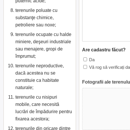
puternic acide;
terenurile poluate cu
substanţe chimice,
petroliere sau noxe;
terenurile ocupate cu halde
miniere, deşeuri industriale
sau menajere, gropi de
Are cadastru făcut?
împrumut;
Da
terenurile neproductive,
Vă rog să verificați d
dacă acestea nu se
constituie ca habitate
Fotografii ale terenulu
naturale;
terenurile cu nisipuri
mobile, care necesită
lucrări de împădurire pentru
fixarea acestora;
terenurile din oricare dintre