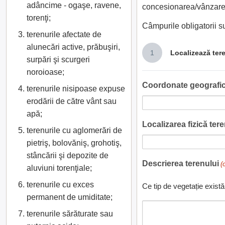
adâncime - ogaşe, ravene,
concesionarea/vânzarea
torenţi;
Câmpurile obligatorii 
terenurile afectate de
alunecări active, prăbuşiri,
1
Localizează ter
surpări şi scurgeri
noroioase;
Coordonate geografic
terenurile nisipoase expuse
erodării de către vânt sau
apă;
Localizarea fizică teren
terenurile cu aglomerări de
pietriş, bolovăniş, grohotiş,
stâncării şi depozite de
Descrierea terenului
(
aluviuni torenţiale;
terenurile cu exces
Ce tip de vegetație există
permanent de umiditate;
terenurile sărăturate sau