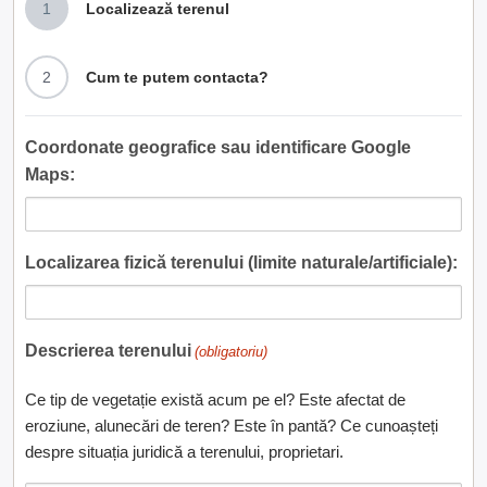
1
Localizează terenul
2
Cum te putem contacta?
Coordonate geografice sau identificare Google
Maps:
Localizarea fizică terenului (limite naturale/artificiale):
Descrierea terenului
(obligatoriu)
Ce tip de vegetație există acum pe el? Este afectat de
eroziune, alunecări de teren? Este în pantă? Ce cunoașteți
despre situația juridică a terenului, proprietari.