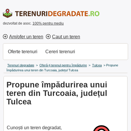
dezvoltat de asoc.
100% pentru mediu
Am/ofer un teren
Caut un teren
Oferte terenuri
Cereri terenuri
Terenuri degradate
>
Oferă-ți terenul pentru împădurire
>
Tulcea
>
Propune
împădurirea unui teren din Turcoaia, județul Tulcea
Propune împădurirea unui
teren din Turcoaia, județul
Tulcea
Cunoști un teren degradat,