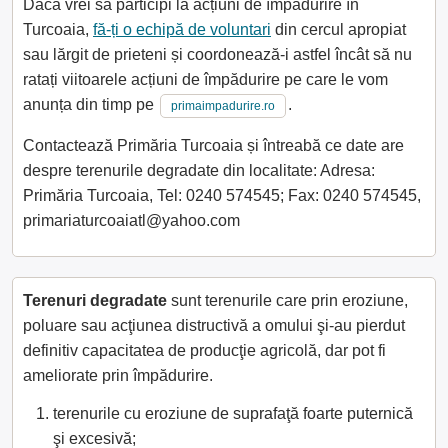
Dacă vrei să participi la acțiuni de împădurire în
Turcoaia,
fă-ți o echipă de voluntari
din cercul apropiat
sau lărgit de prieteni și coordonează-i astfel încât să nu
ratați viitoarele acțiuni de împădurire pe care le vom
anunța din timp pe
.
primaimpadurire.ro
Contactează Primăria Turcoaia și întreabă ce date are
despre terenurile degradate din localitate: Adresa:
Primăria Turcoaia, Tel: 0240 574545; Fax: 0240 574545,
primariaturcoaiatl@yahoo.com
Terenuri degradate
sunt terenurile care prin eroziune,
poluare sau acţiunea distructivă a omului şi-au pierdut
definitiv capacitatea de producţie agricolă, dar pot fi
ameliorate prin împădurire.
terenurile cu eroziune de suprafaţă foarte puternică
şi excesivă;