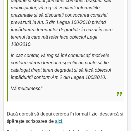
depune la sediul primăriei comunei, oraşului sau
municipiului, vă rog să verificați informațiile
prezentate și să dispuneți convocarea comisiei
prevăzută la Art. 5 din Legea 100/2010 privind
împădurirea terenurilor degradate în cazul în care
terenul la care mă refer face obiectul Legii
100/2010.
În caz contrar, vă rog să îmi comunicați motivele
conform cărora terenul respectiv nu poate să fie
catalogat drept teren degradat și să facă obiectul
împăduririi conform Art. 2 din Legea 100/2010.
Vă mulțumesc!”
Dacă dorești să depui cererea în format fizic, descarcă și
tipărește scrisoarea de
aici.