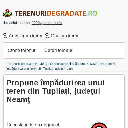
dezvoltat de asoc.
100% pentru mediu
Am/ofer un teren
Caut un teren
Oferte terenuri
Cereri terenuri
Terenuri degradate
>
Oferă-ți terenul pentru împădurire
>
Neamţ
>
Propune
împădurirea unui teren din Tupilaţi, județul Neamţ
Propune împădurirea unui
teren din Tupilaţi, județul
Neamţ
Cunoști un teren degradat,