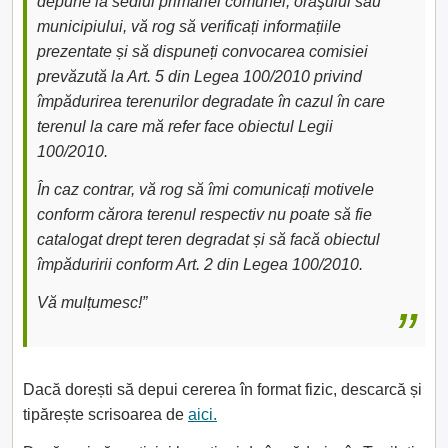
depune la sediul primăriei comunei, oraşului sau
municipiului, vă rog să verificați informațiile
prezentate și să dispuneți convocarea comisiei
prevăzută la Art. 5 din Legea 100/2010 privind
împădurirea terenurilor degradate în cazul în care
terenul la care mă refer face obiectul Legii
100/2010.
În caz contrar, vă rog să îmi comunicați motivele
conform cărora terenul respectiv nu poate să fie
catalogat drept teren degradat și să facă obiectul
împăduririi conform Art. 2 din Legea 100/2010.
Vă mulțumesc!”
Dacă dorești să depui cererea în format fizic, descarcă și
tipărește scrisoarea de
aici.