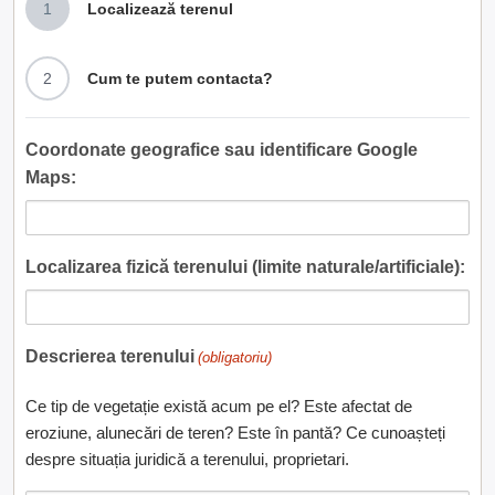
1
Localizează terenul
2
Cum te putem contacta?
Coordonate geografice sau identificare Google
Maps:
Localizarea fizică terenului (limite naturale/artificiale):
Descrierea terenului
(obligatoriu)
Ce tip de vegetație există acum pe el? Este afectat de
eroziune, alunecări de teren? Este în pantă? Ce cunoașteți
despre situația juridică a terenului, proprietari.