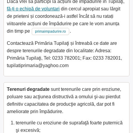
Dacă vrei să participi la acțiuni de împădurire în Tupilaţi,
fă-ți o echipă de voluntari
din cercul apropiat sau lărgit
de prieteni și coordonează-i astfel încât să nu ratați
viitoarele acțiuni de împădurire pe care le vom anunța
din timp pe
.
primaimpadurire.ro
Contactează Primăria Tupilaţi și întreabă ce date are
despre terenurile degradate din localitate: Adresa:
Primăria Tupilaţi, Tel: 0233 782001; Fax: 0233 782001,
tupilatiprimaria@yaghoo.com
Terenuri degradate
sunt terenurile care prin eroziune,
poluare sau acţiunea distructivă a omului şi-au pierdut
definitiv capacitatea de producţie agricolă, dar pot fi
ameliorate prin împădurire.
terenurile cu eroziune de suprafaţă foarte puternică
şi excesivă;