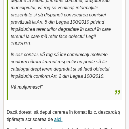
depune la sediul primăriei comunei, oraşului sau
municipiului, vă rog să verificați informațiile
prezentate și să dispuneți convocarea comisiei
prevăzută la Art. 5 din Legea 100/2010 privind
împădurirea terenurilor degradate în cazul în care
terenul la care mă refer face obiectul Legii
100/2010.
În caz contrar, vă rog să îmi comunicați motivele
conform cărora terenul respectiv nu poate să fie
catalogat drept teren degradat și să facă obiectul
împăduririi conform Art. 2 din Legea 100/2010.
Vă mulțumesc!”
Dacă dorești să depui cererea în format fizic, descarcă și
tipărește scrisoarea de
aici.