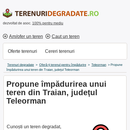
dezvoltat de asoc.
100% pentru mediu
Am/ofer un teren
Caut un teren
Oferte terenuri
Cereri terenuri
Terenuri degradate
>
Oferă-ți terenul pentru împădurire
>
Teleorman
>
Propune
împădurirea unui teren din Traian, județul Teleorman
Propune împădurirea unui
teren din Traian, județul
Teleorman
Cunoști un teren degradat,