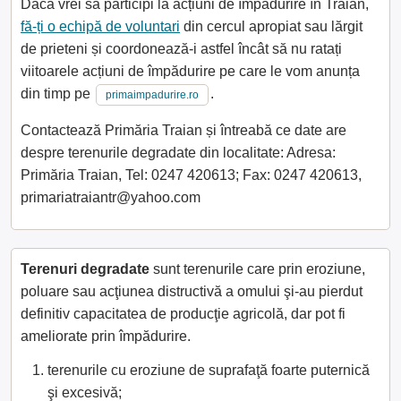
Dacă vrei să participi la acțiuni de împădurire în Traian,
fă-ți o echipă de voluntari
din cercul apropiat sau lărgit
de prieteni și coordonează-i astfel încât să nu ratați
viitoarele acțiuni de împădurire pe care le vom anunța
din timp pe
.
primaimpadurire.ro
Contactează Primăria Traian și întreabă ce date are
despre terenurile degradate din localitate: Adresa:
Primăria Traian, Tel: 0247 420613; Fax: 0247 420613,
primariatraiantr@yahoo.com
Terenuri degradate
sunt terenurile care prin eroziune,
poluare sau acţiunea distructivă a omului şi-au pierdut
definitiv capacitatea de producţie agricolă, dar pot fi
ameliorate prin împădurire.
terenurile cu eroziune de suprafaţă foarte puternică
şi excesivă;