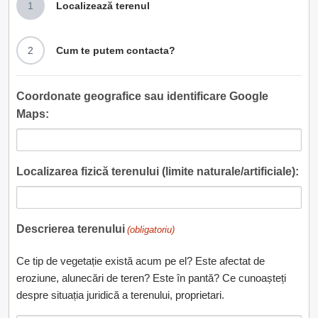
1
Localizează terenul
2
Cum te putem contacta?
Coordonate geografice sau identificare Google
Maps:
Localizarea fizică terenului (limite naturale/artificiale):
Descrierea terenului
(obligatoriu)
Ce tip de vegetație există acum pe el? Este afectat de
eroziune, alunecări de teren? Este în pantă? Ce cunoașteți
despre situația juridică a terenului, proprietari.