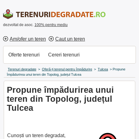
dezvoltat de asoc.
100% pentru mediu
Am/ofer un teren
Caut un teren
Oferte terenuri
Cereri terenuri
Terenuri degradate
>
Oferă-ți terenul pentru împădurire
>
Tulcea
>
Propune
împădurirea unui teren din Topolog, județul Tulcea
Propune împădurirea unui
teren din Topolog, județul
Tulcea
Cunoști un teren degradat,