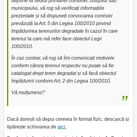
depune la sediul primăriei comunei, oraşului sau
municipiului, vă rog să verificați informațiile
prezentate și să dispuneți convocarea comisiei
prevăzută la Art. 5 din Legea 100/2010 privind
împădurirea terenurilor degradate în cazul în care
terenul la care mă refer face obiectul Legii
100/2010.
În caz contrar, vă rog să îmi comunicați motivele
conform cărora terenul respectiv nu poate să fie
catalogat drept teren degradat și să facă obiectul
împăduririi conform Art. 2 din Legea 100/2010.
Vă mulțumesc!”
Dacă dorești să depui cererea în format fizic, descarcă și
tipărește scrisoarea de
aici.