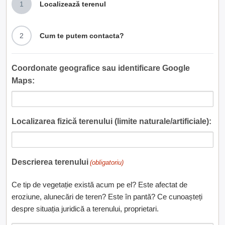
1
Localizează terenul
2
Cum te putem contacta?
Coordonate geografice sau identificare Google
Maps:
Localizarea fizică terenului (limite naturale/artificiale):
Descrierea terenului
(obligatoriu)
Ce tip de vegetație există acum pe el? Este afectat de
eroziune, alunecări de teren? Este în pantă? Ce cunoașteți
despre situația juridică a terenului, proprietari.