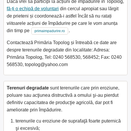
Dacă vrei să participi la acțiuni de împădurire în Topolog,
fă-ți o echipă de voluntari
din cercul apropiat sau lărgit
de prieteni și coordonează-i astfel încât să nu ratați
viitoarele acțiuni de împădurire pe care le vom anunța
din timp pe
.
primaimpadurire.ro
Contactează Primăria Topolog și întreabă ce date are
despre terenurile degradate din localitate: Adresa:
Primăria Topolog, Tel: 0240 568530, 568452; Fax: 0240
568530, topolog@yahoo.com
Terenuri degradate
sunt terenurile care prin eroziune,
poluare sau acţiunea distructivă a omului şi-au pierdut
definitiv capacitatea de producţie agricolă, dar pot fi
ameliorate prin împădurire.
terenurile cu eroziune de suprafaţă foarte puternică
şi excesivă;