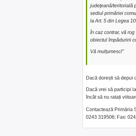
judeţeană/teritorială 
sediul primăriei comu
la Art. 5 din Legea 1
În caz contrar, vă ro
obiectul împăduririi 
Vă mulțumesc!”
Dacă dorești să depui c
Dacă vrei să participi l
încât să nu ratați viit
Contactează Primăria Sin
0243 319506; Fax: 024