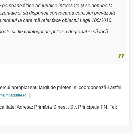
e persoane fizice ori juridice interesate şi se depune la
 prezentate și să dispuneți convocarea comisiei prevăzută
e terenul la care mă refer face obiectul Legii 100/2010.
oate să fie catalogat drept teren degradat și să facă
ercul apropiat sau lărgit de prieteni și coordonează-i astfel
.
imaimpadurire.ro
litate: Adresa: Primăria Sinești, Str. Principala FN, Tel: