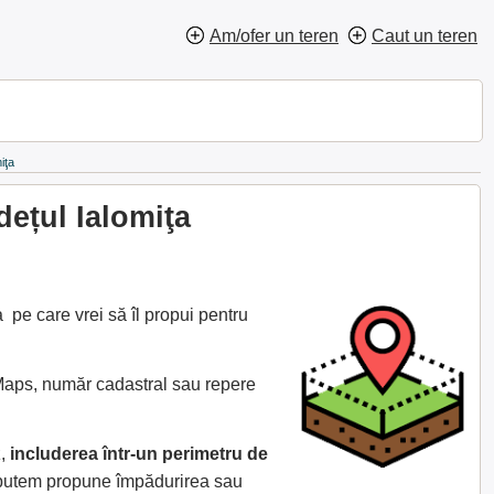
Am/ofer un teren
Caut un teren
iţa
dețul Ialomiţa
 pe care vrei să îl propui pentru
 Maps, număr cadastral sau repere
z,
includerea într-un perimetru de
e putem propune împădurirea sau