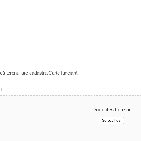
acă terenul are cadastru/Carte funciară
i
Drop files here or
Select files