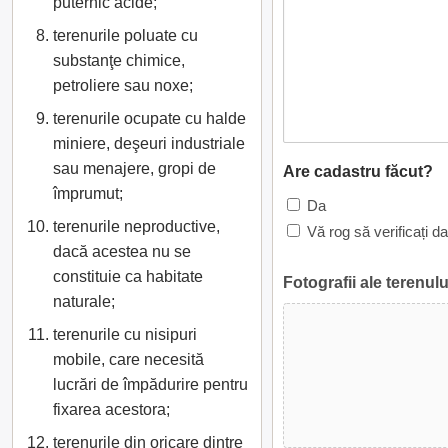
puternic acide;
terenurile poluate cu
substanţe chimice,
petroliere sau noxe;
terenurile ocupate cu halde
miniere, deşeuri industriale
sau menajere, gropi de
Are cadastru făcut?
împrumut;
Da
terenurile neproductive,
Vă rog să verificați d
dacă acestea nu se
constituie ca habitate
Fotografii ale terenulu
naturale;
terenurile cu nisipuri
mobile, care necesită
lucrări de împădurire pentru
fixarea acestora;
terenurile din oricare dintre