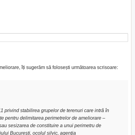
meliorare, îți sugerăm să folosești următoarea scrisoare:
privind stabilirea grupelor de terenuri care intră în
uite pentru delimitarea perimetrelor de ameliorare –
sau sesizarea de constituire a unui perimetru de
lui Bucureşti, ocolul silvic, agenţia