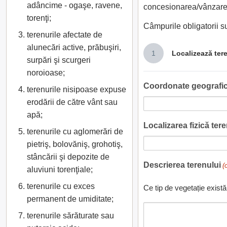
adâncime - ogaşe, ravene,
concesionarea/vânzarea
torenţi;
Câmpurile obligatorii 
terenurile afectate de
alunecări active, prăbuşiri,
1
Localizează ter
surpări şi scurgeri
noroioase;
Coordonate geografic
terenurile nisipoase expuse
erodării de către vânt sau
apă;
Localizarea fizică teren
terenurile cu aglomerări de
pietriş, bolovăniş, grohotiş,
stâncării şi depozite de
Descrierea terenului
(
aluviuni torenţiale;
terenurile cu exces
Ce tip de vegetație există
permanent de umiditate;
terenurile sărăturate sau