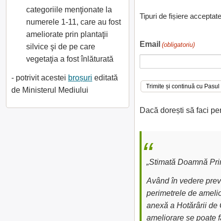
categoriile menţionate la
Tipuri de fișiere acceptat
numerele 1-11, care au fost
ameliorate prin plantaţii
Email
(obligatoriu)
silvice şi de pe care
vegetaţia a fost înlăturată
- potrivit acestei
broșuri
editată
de Ministerul Mediului
Dacă dorești să faci pe
„Stimată Doamnă Prim
Având în vedere preve
perimetrele de amelior
anexă a Hotărârii de 
ameliorare se poate fa