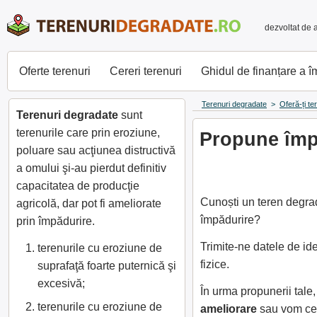
dezvoltat de 
Oferte terenuri
Cereri terenuri
Ghidul de finanțare a 
Terenuri degradate
>
Oferă-ți te
Terenuri degradate
sunt
terenurile care prin eroziune,
Propune împă
poluare sau acţiunea distructivă
a omului şi-au pierdut definitiv
capacitatea de producţie
Cunoști un teren degrad
agricolă, dar pot fi ameliorate
împădurire?
prin împădurire.
Trimite-ne datele de id
terenurile cu eroziune de
fizice.
suprafaţă foarte puternică şi
excesivă;
În urma propunerii tale
terenurile cu eroziune de
ameliorare
sau vom cer