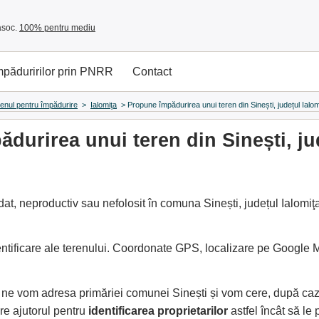
asoc.
100% pentru mediu
împăduririlor prin PNRR
Contact
renul pentru împădurire
>
Ialomiţa
>
Propune împădurirea unui teren din Sinești, județul Ialom
durirea unui teren din Sinești, ju
at, neproductiv sau nefolosit în comuna Sinești, județul Ialomiţa
entificare ale terenului. Coordonate GPS, localizare pe Google
, ne vom adresa primăriei comunei Sinești și vom cere, după ca
e ajutorul pentru
identificarea proprietarilor
astfel încât să l