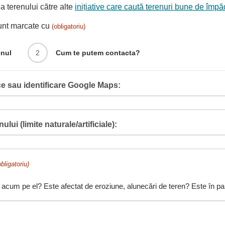
 terenului către alte
inițiative care caută terenuri bune de împă
sunt marcate cu
(obligatoriu)
enul
2
Cum te putem contacta?
e sau identificare Google Maps:
ului (limite naturale/artificiale):
obligatoriu)
 acum pe el? Este afectat de eroziune, alunecări de teren? Este în pant