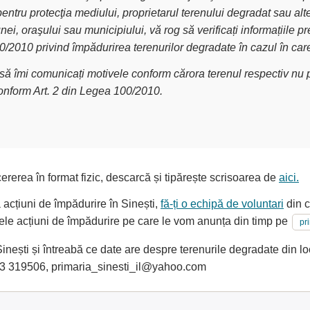
pentru protecţia mediului, proprietarul terenului degradat sau alt
nei, oraşului sau municipiului, vă rog să verificați informațiile
00/2010 privind împădurirea terenurilor degradate în cazul în car
g să îmi comunicați motivele conform cărora terenul respectiv nu p
conform Art. 2 din Legea 100/2010.
ererea în format fizic, descarcă și tipărește scrisoarea de
aici.
a acțiuni de împădurire în Sinești,
fă-ți o echipă de voluntari
din c
oarele acțiuni de împădurire pe care le vom anunța din timp pe
pr
ești și întreabă ce date are despre terenurile degradate din loca
3 319506, primaria_sinesti_il@yahoo.com