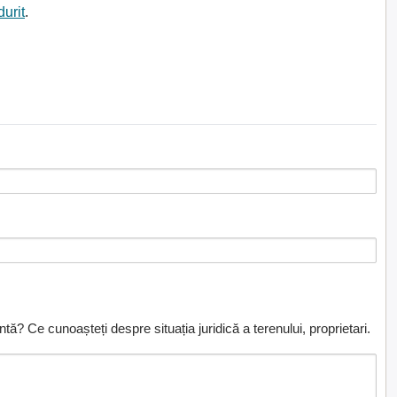
durit
.
ă? Ce cunoașteți despre situația juridică a terenului, proprietari.