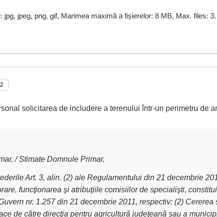
e: jpg, jpeg, png, gif, Marimea maximă a fișierelor: 8 MB, Max. files: 3.
rsonal solicitarea de includere a terenului într-un perimetru de a
ar, / Stimate Domnule Primar,
derile Art. 3, alin. (2) ale Regulamentului din 21 decembrie 2011 
are, funcţionarea şi atribuţiile comisiilor de specialişti, constit
Guvern nr. 1.257 din 21 decembrie 2011, respectiv: (2) Cererea 
ce de către direcţia pentru agricultură judeţeană sau a municipiu