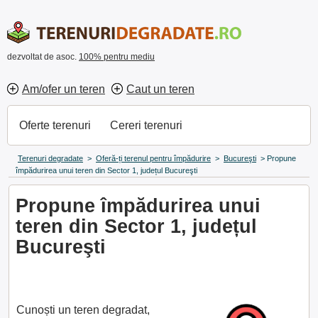
dezvoltat de asoc.
100% pentru mediu
Am/ofer un teren
Caut un teren
Oferte terenuri
Cereri terenuri
Terenuri degradate
>
Oferă-ți terenul pentru împădurire
>
Bucureşti
>
Propune
împădurirea unui teren din Sector 1, județul Bucureşti
Propune împădurirea unui
teren din Sector 1, județul
Bucureşti
Cunoști un teren degradat,