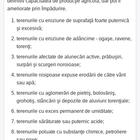
definitiv capacitatea de producţie agricolă, dar pot fi
ameliorate prin împădurire.
terenurile cu eroziune de suprafaţă foarte puternică
şi excesivă;
terenurile cu eroziune de adâncime - ogaşe, ravene,
torenţi;
terenurile afectate de alunecări active, prăbuşiri,
surpări şi scurgeri noroioase;
terenurile nisipoase expuse erodării de către vânt
sau apă;
terenurile cu aglomerări de pietriş, bolovăniş,
grohotiş, stâncării şi depozite de aluviuni torenţiale;
terenurile cu exces permanent de umiditate;
terenurile sărăturate sau puternic acide;
terenurile poluate cu substanţe chimice, petroliere
sau noxe;