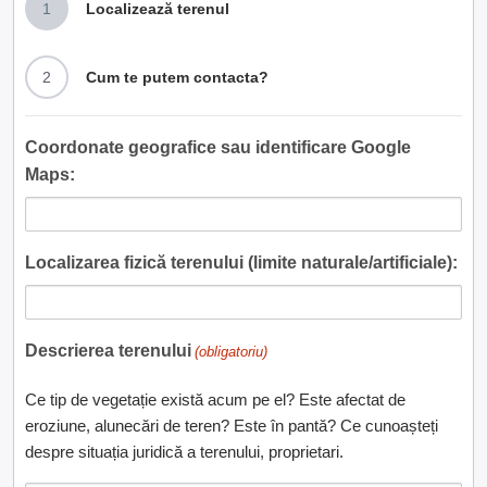
1
Localizează terenul
2
Cum te putem contacta?
Coordonate geografice sau identificare Google
Maps:
Localizarea fizică terenului (limite naturale/artificiale):
Descrierea terenului
(obligatoriu)
Ce tip de vegetație există acum pe el? Este afectat de
eroziune, alunecări de teren? Este în pantă? Ce cunoașteți
despre situația juridică a terenului, proprietari.