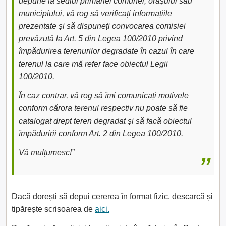
depune la sediul primăriei comunei, oraşului sau
municipiului, vă rog să verificați informațiile
prezentate și să dispuneți convocarea comisiei
prevăzută la Art. 5 din Legea 100/2010 privind
împădurirea terenurilor degradate în cazul în care
terenul la care mă refer face obiectul Legii
100/2010.
În caz contrar, vă rog să îmi comunicați motivele
conform cărora terenul respectiv nu poate să fie
catalogat drept teren degradat și să facă obiectul
împăduririi conform Art. 2 din Legea 100/2010.
Vă mulțumesc!”
Dacă dorești să depui cererea în format fizic, descarcă și
tipărește scrisoarea de
aici.