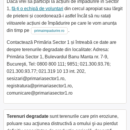
Dacă vrei să participi la acțiuni de împădurire în Sector
1,
fă-ți o echipă de voluntari
din cercul apropiat sau lărgit
de prieteni și coordonează-i astfel încât să nu ratați
viitoarele acțiuni de împădurire pe care le vom anunța
din timp pe
.
primaimpadurire.ro
Contactează Primăria Sector 1 și întreabă ce date are
despre terenurile degradate din localitate: Adresa:
Primăria Sector 1, Bulevardul Banu Manta nr. 7-9,
Bucureşti, Tel: 0800 800 111; 9851; 021.300.93.76;
021.300.93.77; 021.319 10 13 int. 202,
sesizari@primariasector1.ro,
registratura@primariasector1.ro,
comunicare@primariasector1.ro
Terenuri degradate
sunt terenurile care prin eroziune,
poluare sau acţiunea distructivă a omului şi-au pierdut