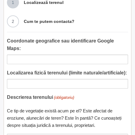
1
Localizează terenul
2
Cum te putem contacta?
Coordonate geografice sau identificare Google
Maps:
Localizarea fizică terenului (limite naturale/artificiale):
Descrierea terenului
(obligatoriu)
Ce tip de vegetație există acum pe el? Este afectat de
eroziune, alunecări de teren? Este în pantă? Ce cunoașteți
despre situația juridică a terenului, proprietari.