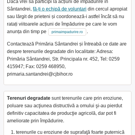
Dacă vrei să participi la acțiuni de împădurire în
Sântandrei,
fă-ți o echipă de voluntari
din cercul apropiat
sau lărgit de prieteni și coordonează-i astfel încât să nu
ratați viitoarele acțiuni de împădurire pe care le vom
anunța din timp pe
.
primaimpadurire.ro
Contactează Primăria Sântandrei și întreabă ce date are
despre terenurile degradate din localitate: Adresa:
Primăria Sântandrei, Str. Principala nr. 452, Tel: 0259
415947; Fax: 0259 468950,
primaria.santandrei@cjbihor.ro
Terenuri degradate
sunt terenurile care prin eroziune,
poluare sau acţiunea distructivă a omului şi-au pierdut
definitiv capacitatea de producţie agricolă, dar pot fi
ameliorate prin împădurire.
terenurile cu eroziune de suprafaţă foarte puternică