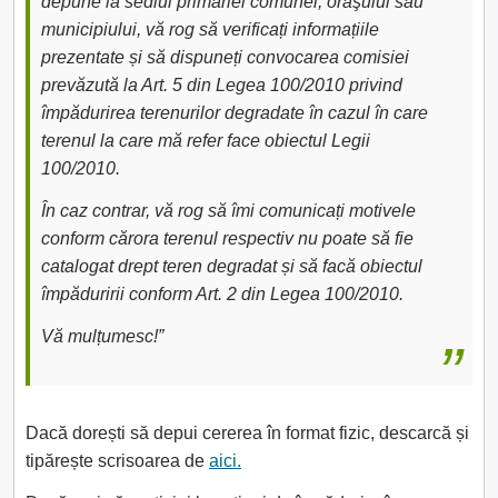
depune la sediul primăriei comunei, oraşului sau
municipiului, vă rog să verificați informațiile
prezentate și să dispuneți convocarea comisiei
prevăzută la Art. 5 din Legea 100/2010 privind
împădurirea terenurilor degradate în cazul în care
terenul la care mă refer face obiectul Legii
100/2010.
În caz contrar, vă rog să îmi comunicați motivele
conform cărora terenul respectiv nu poate să fie
catalogat drept teren degradat și să facă obiectul
împăduririi conform Art. 2 din Legea 100/2010.
Vă mulțumesc!”
Dacă dorești să depui cererea în format fizic, descarcă și
tipărește scrisoarea de
aici.