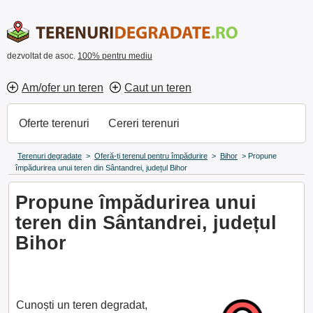
dezvoltat de asoc.
100% pentru mediu
Am/ofer un teren
Caut un teren
Oferte terenuri
Cereri terenuri
Terenuri degradate
>
Oferă-ți terenul pentru împădurire
>
Bihor
>
Propune
împădurirea unui teren din Sântandrei, județul Bihor
Propune împădurirea unui
teren din Sântandrei, județul
Bihor
Cunoști un teren degradat,