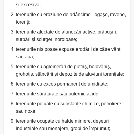
şi excesivă;
terenurile cu eroziune de adâncime - ogaşe, ravene,
torenţi;
terenurile afectate de alunecări active, prăbuşiri,
surpări şi scurgeri noroioase;
terenurile nisipoase expuse erodării de către vânt
sau apă;
terenurile cu aglomerări de pietriş, bolovăniş,
grohotiş, stâncării şi depozite de aluviuni torenţiale;
terenurile cu exces permanent de umiditate;
terenurile sărăturate sau puternic acide;
terenurile poluate cu substanţe chimice, petroliere
sau noxe;
terenurile ocupate cu halde miniere, deşeuri
industriale sau menajere, gropi de împrumut;