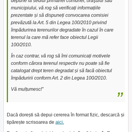
depune la sediul primăriei comunei, oraşului sau
municipiului, vă rog să verificați informațiile
prezentate și să dispuneți convocarea comisiei
prevăzută la Art. 5 din Legea 100/2010 privind
împădurirea terenurilor degradate în cazul în care
terenul la care mă refer face obiectul Legii
100/2010.
În caz contrar, vă rog să îmi comunicați motivele
conform cărora terenul respectiv nu poate să fie
catalogat drept teren degradat și să facă obiectul
împăduririi conform Art. 2 din Legea 100/2010.
Vă mulțumesc!”
Dacă dorești să depui cererea în format fizic, descarcă și
tipărește scrisoarea de
aici.