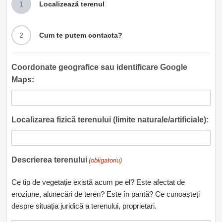
1
Localizează terenul
2
Cum te putem contacta?
Coordonate geografice sau identificare Google
Maps:
Localizarea fizică terenului (limite naturale/artificiale):
Descrierea terenului
(obligatoriu)
Ce tip de vegetație există acum pe el? Este afectat de
eroziune, alunecări de teren? Este în pantă? Ce cunoașteți
despre situația juridică a terenului, proprietari.