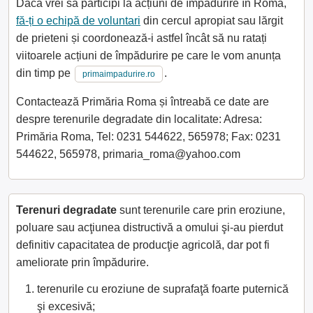
Dacă vrei să participi la acțiuni de împădurire în Roma,
fă-ți o echipă de voluntari
din cercul apropiat sau lărgit
de prieteni și coordonează-i astfel încât să nu ratați
viitoarele acțiuni de împădurire pe care le vom anunța
din timp pe
.
primaimpadurire.ro
Contactează Primăria Roma și întreabă ce date are
despre terenurile degradate din localitate: Adresa:
Primăria Roma, Tel: 0231 544622, 565978; Fax: 0231
544622, 565978, primaria_roma@yahoo.com
Terenuri degradate
sunt terenurile care prin eroziune,
poluare sau acţiunea distructivă a omului şi-au pierdut
definitiv capacitatea de producţie agricolă, dar pot fi
ameliorate prin împădurire.
terenurile cu eroziune de suprafaţă foarte puternică
şi excesivă;