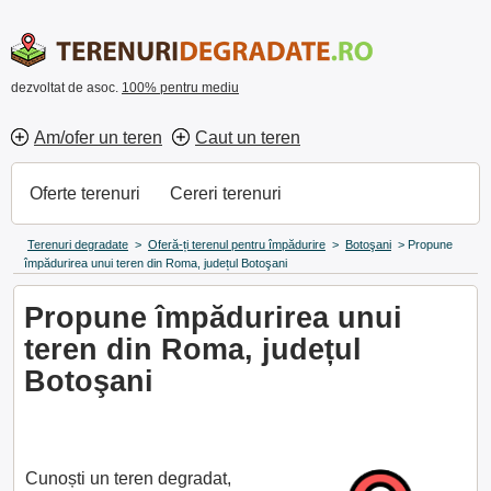
dezvoltat de asoc.
100% pentru mediu
Am/ofer un teren
Caut un teren
Oferte terenuri
Cereri terenuri
Terenuri degradate
>
Oferă-ți terenul pentru împădurire
>
Botoşani
>
Propune
împădurirea unui teren din Roma, județul Botoşani
Propune împădurirea unui
teren din Roma, județul
Botoşani
Cunoști un teren degradat,