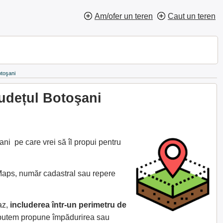
Am/ofer un teren
Caut un teren
otoşani
udețul Botoşani
ni pe care vrei să îl propui pentru
 Maps, număr cadastral sau repere
az,
includerea într-un perimetru de
e putem propune împădurirea sau