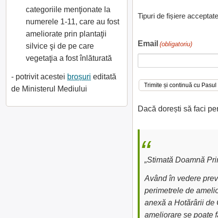
categoriile menţionate la
Tipuri de fișiere acceptat
numerele 1-11, care au fost
ameliorate prin plantaţii
Email
(obligatoriu)
silvice şi de pe care
vegetaţia a fost înlăturată
- potrivit acestei
broșuri
editată
de Ministerul Mediului
Dacă dorești să faci pe
„Stimată Doamnă Prim
Având în vedere preve
perimetrele de amelior
anexă a Hotărârii de 
ameliorare se poate fa