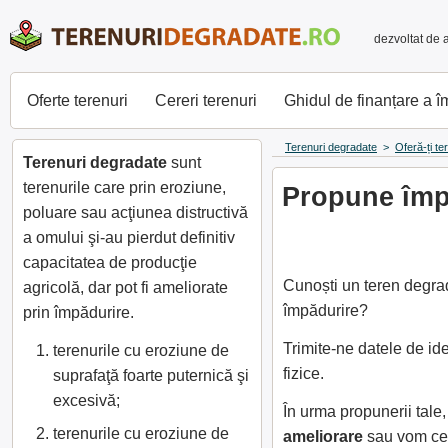
dezvoltat de 
Oferte terenuri
Cereri terenuri
Ghidul de finanțare a 
Terenuri degradate
>
Oferă-ți te
Terenuri degradate
sunt
terenurile care prin eroziune,
Propune împă
poluare sau acţiunea distructivă
a omului şi-au pierdut definitiv
capacitatea de producţie
Cunoști un teren degrad
agricolă, dar pot fi ameliorate
împădurire?
prin împădurire.
Trimite-ne datele de id
terenurile cu eroziune de
fizice.
suprafaţă foarte puternică şi
excesivă;
În urma propunerii tal
terenurile cu eroziune de
ameliorare
sau vom cer