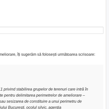
meliorare, îți sugerăm să folosești următoarea scrisoare:
privind stabilirea grupelor de terenuri care intră în
uite pentru delimitarea perimetrelor de ameliorare –
sau sesizarea de constituire a unui perimetru de
lui Bucureşti, ocolul silvic, agenţia