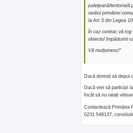
judeţeană/teritorială 
sediul primăriei comu
la Art. 5 din Legea 1
În caz contrar, vă ro
obiectul împăduririi 
Vă mulțumesc!”
Dacă dorești să depui c
Dacă vrei să participi 
încât să nu ratați viit
Contactează Primăria Ră
0231 548137, consili