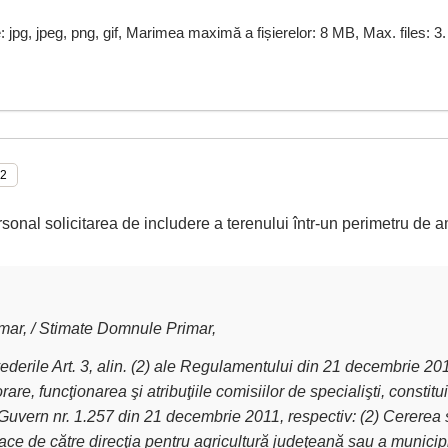
e: jpg, jpeg, png, gif, Marimea maximă a fișierelor: 8 MB, Max. files: 3.
rsonal solicitarea de includere a terenului într-un perimetru de a
ar, / Stimate Domnule Primar,
derile Art. 3, alin. (2) ale Regulamentului din 21 decembrie 2011 
are, funcţionarea şi atribuţiile comisiilor de specialişti, constit
Guvern nr. 1.257 din 21 decembrie 2011, respectiv: (2) Cererea 
ce de către direcţia pentru agricultură judeţeană sau a municipiu