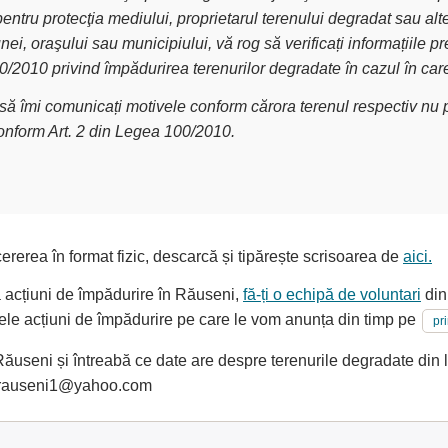
pentru protecţia mediului, proprietarul terenului degradat sau alt
nei, oraşului sau municipiului, vă rog să verificați informațiile
00/2010 privind împădurirea terenurilor degradate în cazul în car
g să îmi comunicați motivele conform cărora terenul respectiv nu p
conform Art. 2 din Legea 100/2010.
ererea în format fizic, descarcă și tipărește scrisoarea de
aici.
la acțiuni de împădurire în Răuseni,
fă-ți o echipă de voluntari
din
oarele acțiuni de împădurire pe care le vom anunța din timp pe
pr
useni și întreabă ce date are despre terenurile degradate din l
ulrauseni1@yahoo.com