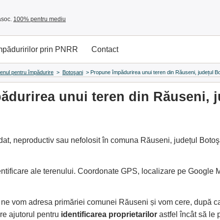
asoc.
100% pentru mediu
împăduririlor prin PNRR
Contact
renul pentru împădurire
>
Botoşani
>
Propune împădurirea unui teren din Răuseni, județul B
durirea unui teren din Răuseni, j
at, neproductiv sau nefolosit în comuna Răuseni, județul Botoşa
entificare ale terenului. Coordonate GPS, localizare pe Google
e, ne vom adresa primăriei comunei Răuseni și vom cere, după c
e ajutorul pentru
identificarea proprietarilor
astfel încât să l