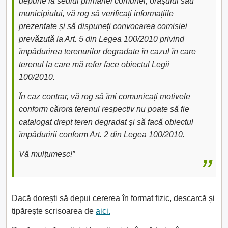
depune la sediul primăriei comunei, oraşului sau
municipiului, vă rog să verificați informațiile
prezentate și să dispuneți convocarea comisiei
prevăzută la Art. 5 din Legea 100/2010 privind
împădurirea terenurilor degradate în cazul în care
terenul la care mă refer face obiectul Legii
100/2010.
În caz contrar, vă rog să îmi comunicați motivele
conform cărora terenul respectiv nu poate să fie
catalogat drept teren degradat și să facă obiectul
împăduririi conform Art. 2 din Legea 100/2010.
Vă mulțumesc!”
Dacă dorești să depui cererea în format fizic, descarcă și
tipărește scrisoarea de
aici.