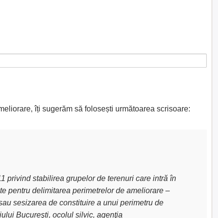
meliorare, îți sugerăm să folosești următoarea scrisoare:
privind stabilirea grupelor de terenuri care intră în
uite pentru delimitarea perimetrelor de ameliorare –
sau sesizarea de constituire a unui perimetru de
lui Bucureşti, ocolul silvic, agenţia