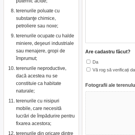
puternic acide;
terenurile poluate cu
substanţe chimice,
petroliere sau noxe;
terenurile ocupate cu halde
miniere, deşeuri industriale
sau menajere, gropi de
Are cadastru făcut?
împrumut;
Da
terenurile neproductive,
Vă rog să verificați d
dacă acestea nu se
constituie ca habitate
Fotografii ale terenulu
naturale;
terenurile cu nisipuri
mobile, care necesită
lucrări de împădurire pentru
fixarea acestora;
terenurile din oricare dintre