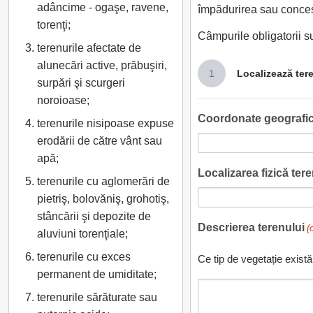
adâncime - ogaşe, ravene,
împădurirea sau conces
torenţi;
Câmpurile obligatorii 
terenurile afectate de
alunecări active, prăbuşiri,
1
Localizează ter
surpări şi scurgeri
noroioase;
Coordonate geografic
terenurile nisipoase expuse
erodării de către vânt sau
apă;
Localizarea fizică teren
terenurile cu aglomerări de
pietriş, bolovăniş, grohotiş,
stâncării şi depozite de
Descrierea terenului
(
aluviuni torenţiale;
terenurile cu exces
Ce tip de vegetație există
permanent de umiditate;
terenurile sărăturate sau