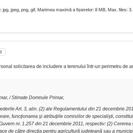
e: jpg, jpeg, png, gif, Marimea maximă a fișierelor: 8 MB, Max. files: 3.
rsonal solicitarea de includere a terenului într-un perimetru de a
ar, / Stimate Domnule Primar,
derile Art. 3, alin. (2) ale Regulamentului din 21 decembrie 2011 
are, funcţionarea şi atribuţiile comisiilor de specialişti, constit
Guvern nr. 1.257 din 21 decembrie 2011, respectiv: (2) Cererea 
ce de către direcţia pentru agricultură judeţeană sau a municipiu