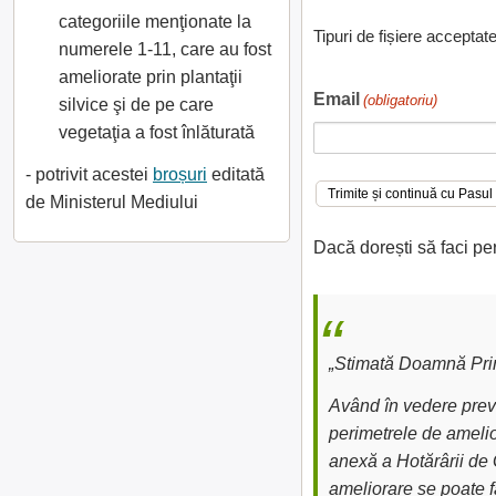
categoriile menţionate la
Tipuri de fișiere acceptat
numerele 1-11, care au fost
ameliorate prin plantaţii
Email
(obligatoriu)
silvice şi de pe care
vegetaţia a fost înlăturată
- potrivit acestei
broșuri
editată
de Ministerul Mediului
Dacă dorești să faci pe
„Stimată Doamnă Prim
Având în vedere preve
perimetrele de amelior
anexă a Hotărârii de 
ameliorare se poate fa