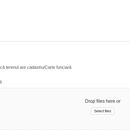
acă terenul are cadastru/Carte funciară
i
Drop files here or
Select files