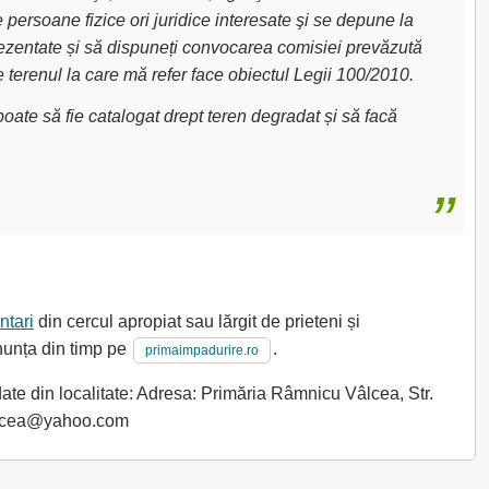
e persoane fizice ori juridice interesate şi se depune la
 prezentate și să dispuneți convocarea comisiei prevăzută
e terenul la care mă refer face obiectul Legii 100/2010.
oate să fie catalogat drept teren degradat și să facă
ntari
din cercul apropiat sau lărgit de prieteni și
anunța din timp pe
.
primaimpadurire.ro
te din localitate: Adresa: Primăria Râmnicu Vâlcea, Str.
valcea@yahoo.com