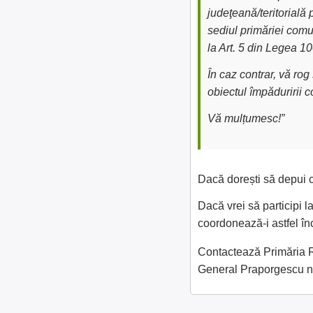
judeţeană/teritorială 
sediul primăriei comu
la Art. 5 din Legea 1
În caz contrar, vă ro
obiectul împăduririi 
Vă mulțumesc!”
Dacă dorești să depui c
Dacă vrei să participi 
coordonează-i astfel în
Contactează Primăria Râ
General Praporgescu n