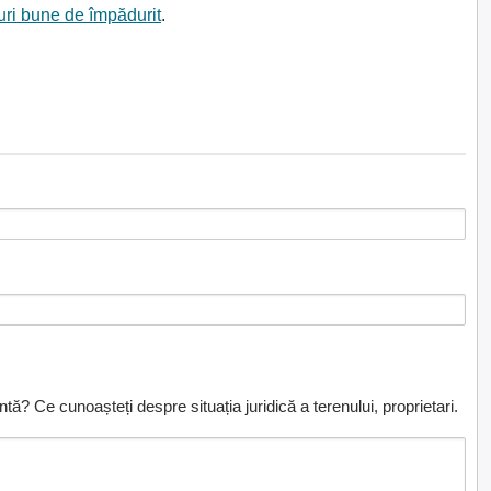
nuri bune de împădurit
.
ă? Ce cunoașteți despre situația juridică a terenului, proprietari.