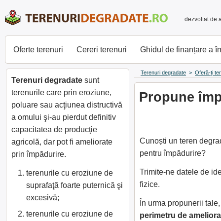
dezvoltat de 
Oferte terenuri
Cereri terenuri
Ghidul de finanțare a 
Terenuri degradate
>
Oferă-ți te
Terenuri degradate
sunt
terenurile care prin eroziune,
Propune împă
poluare sau acţiunea distructivă
a omului şi-au pierdut definitiv
capacitatea de producţie
Cunoști un teren degrad
agricolă, dar pot fi ameliorate
pentru împădurire?
prin împădurire.
Trimite-ne datele de id
terenurile cu eroziune de
fizice.
suprafaţă foarte puternică şi
excesivă;
În urma propunerii tal
terenurile cu eroziune de
perimetru de ameliora