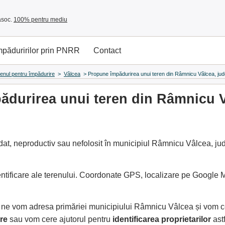
asoc.
100% pentru mediu
împăduririlor prin PNRR
Contact
renul pentru împădurire
>
Vâlcea
>
Propune împădurirea unui teren din Râmnicu Vâlcea, jud
durirea unui teren din Râmnicu V
at, neproductiv sau nefolosit în municipiul Râmnicu Vâlcea, jud
entificare ale terenului. Coordonate GPS, localizare pe Google
e, ne vom adresa primăriei municipiului Râmnicu Vâlcea și vom 
re
sau vom cere ajutorul pentru
identificarea proprietarilor
ast