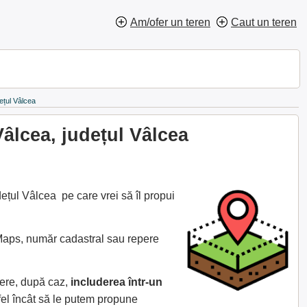
Am/ofer un teren
Caut un teren
ețul Vâlcea
âlcea, județul Vâlcea
ețul Vâlcea pe care vrei să îl propui
 Maps, număr cadastral sau repere
cere, după caz,
includerea într-un
fel încât să le putem propune