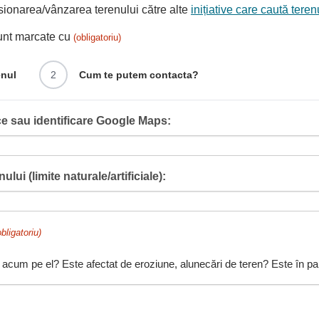
ionarea/vânzarea terenului către alte
inițiative care caută tere
sunt marcate cu
(obligatoriu)
enul
2
Cum te putem contacta?
e sau identificare Google Maps:
ului (limite naturale/artificiale):
obligatoriu)
 acum pe el? Este afectat de eroziune, alunecări de teren? Este în pant