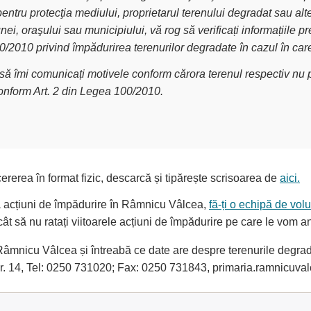
pentru protecţia mediului, proprietarul terenului degradat sau alt
nei, oraşului sau municipiului, vă rog să verificați informațiile
00/2010 privind împădurirea terenurilor degradate în cazul în car
g să îmi comunicați motivele conform cărora terenul respectiv nu p
conform Art. 2 din Legea 100/2010.
ererea în format fizic, descarcă și tipărește scrisoarea de
aici.
la acțiuni de împădurire în Râmnicu Vâlcea,
fă-ți o echipă de volu
cât să nu ratați viitoarele acțiuni de împădurire pe care le vom 
mnicu Vâlcea și întreabă ce date are despre terenurile degrada
r. 14, Tel: 0250 731020; Fax: 0250 731843, primaria.ramnicu