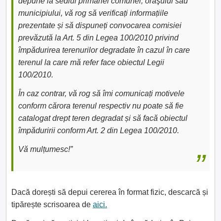
depune la sediul primăriei comunei, oraşului sau
municipiului, vă rog să verificați informațiile
prezentate și să dispuneți convocarea comisiei
prevăzută la Art. 5 din Legea 100/2010 privind
împădurirea terenurilor degradate în cazul în care
terenul la care mă refer face obiectul Legii
100/2010.
În caz contrar, vă rog să îmi comunicați motivele
conform cărora terenul respectiv nu poate să fie
catalogat drept teren degradat și să facă obiectul
împăduririi conform Art. 2 din Legea 100/2010.
Vă mulțumesc!”
Dacă dorești să depui cererea în format fizic, descarcă și
tipărește scrisoarea de
aici.