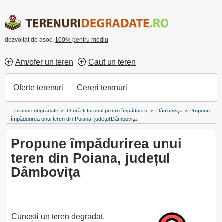
dezvoltat de asoc.
100% pentru mediu
Am/ofer un teren
Caut un teren
Oferte terenuri
Cereri terenuri
Terenuri degradate
>
Oferă-ți terenul pentru împădurire
>
Dâmboviţa
>
Propune
împădurirea unui teren din Poiana, județul Dâmboviţa
Propune împădurirea unui
teren din Poiana, județul
Dâmboviţa
Cunoști un teren degradat,