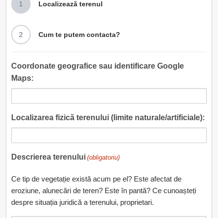
1
Localizează terenul
2
Cum te putem contacta?
Coordonate geografice sau identificare Google
Maps:
Localizarea fizică terenului (limite naturale/artificiale):
Descrierea terenului
(obligatoriu)
Ce tip de vegetație există acum pe el? Este afectat de
eroziune, alunecări de teren? Este în pantă? Ce cunoașteți
despre situația juridică a terenului, proprietari.