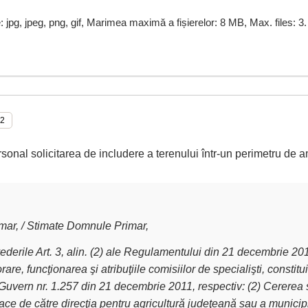
e: jpg, jpeg, png, gif, Marimea maximă a fișierelor: 8 MB, Max. files: 3.
rsonal solicitarea de includere a terenului într-un perimetru de a
ar, / Stimate Domnule Primar,
derile Art. 3, alin. (2) ale Regulamentului din 21 decembrie 2011 
are, funcţionarea şi atribuţiile comisiilor de specialişti, constit
Guvern nr. 1.257 din 21 decembrie 2011, respectiv: (2) Cererea 
ce de către direcţia pentru agricultură judeţeană sau a municipiu