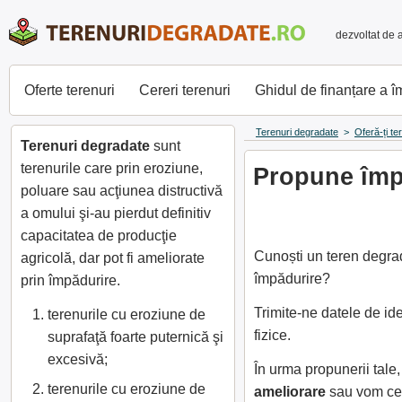
dezvoltat de 
Oferte terenuri
Cereri terenuri
Ghidul de finanțare a 
Terenuri degradate
>
Oferă-ți te
Terenuri degradate
sunt
terenurile care prin eroziune,
Propune împă
poluare sau acţiunea distructivă
a omului şi-au pierdut definitiv
capacitatea de producţie
Cunoști un teren degrad
agricolă, dar pot fi ameliorate
împădurire?
prin împădurire.
Trimite-ne datele de id
terenurile cu eroziune de
fizice.
suprafaţă foarte puternică şi
excesivă;
În urma propunerii tal
terenurile cu eroziune de
ameliorare
sau vom cer