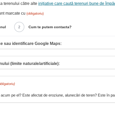
 terenului către alte
inițiative care caută terenuri bune de împă
sunt marcate cu
(obligatoriu)
enul
2
Cum te putem contacta?
e sau identificare Google Maps:
ului (limite naturale/artificiale):
obligatoriu)
 acum pe el? Este afectat de eroziune, alunecări de teren? Este în pant