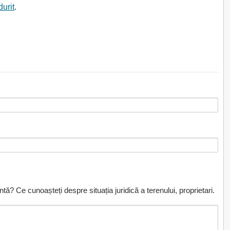
durit
.
ă? Ce cunoașteți despre situația juridică a terenului, proprietari.