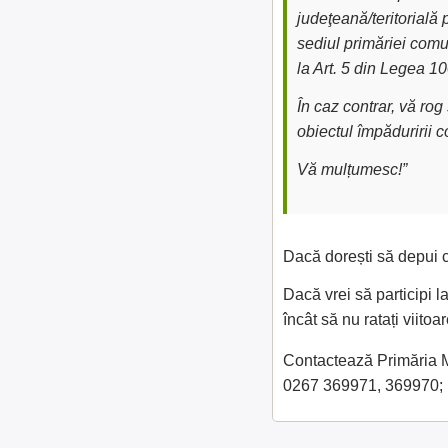
judeţeană/teritorială 
sediul primăriei comu
la Art. 5 din Legea 1
În caz contrar, vă ro
obiectul împăduririi 
Vă mulțumesc!”
Dacă dorești să depui c
Dacă vrei să participi l
încât să nu ratați viit
Contactează Primăria Me
0267 369971, 369970;