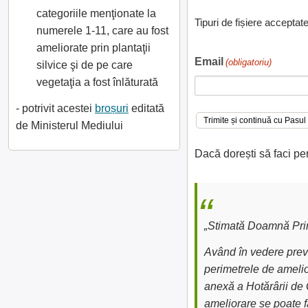
categoriile menţionate la
Tipuri de fișiere acceptat
numerele 1-11, care au fost
ameliorate prin plantaţii
Email
(obligatoriu)
silvice şi de pe care
vegetaţia a fost înlăturată
- potrivit acestei
broșuri
editată
de Ministerul Mediului
Dacă dorești să faci pe
„Stimată Doamnă Prim
Având în vedere preve
perimetrele de amelior
anexă a Hotărârii de 
ameliorare se poate fa