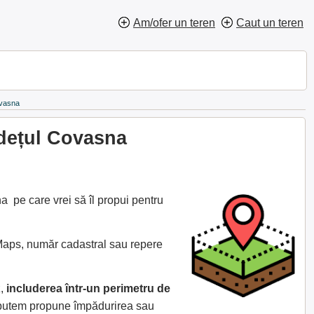
Am/ofer un teren
Caut un teren
ovasna
udețul Covasna
 pe care vrei să îl propui pentru
 Maps, număr cadastral sau repere
z,
includerea într-un perimetru de
e putem propune împădurirea sau