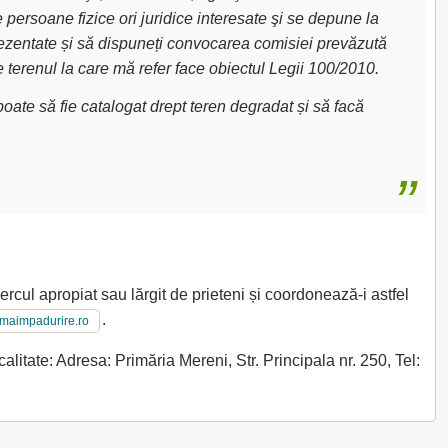
e persoane fizice ori juridice interesate şi se depune la
 prezentate și să dispuneți convocarea comisiei prevăzută
e terenul la care mă refer face obiectul Legii 100/2010.
oate să fie catalogat drept teren degradat și să facă
ercul apropiat sau lărgit de prieteni și coordonează-i astfel
.
imaimpadurire.ro
itate: Adresa: Primăria Mereni, Str. Principala nr. 250, Tel: