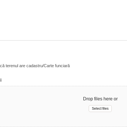
acă terenul are cadastru/Carte funciară
i
Drop files here or
Select files