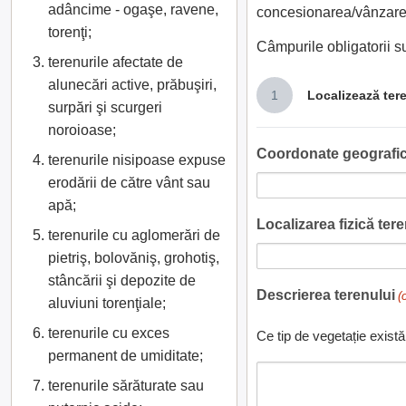
adâncime - ogaşe, ravene,
concesionarea/vânzarea
torenţi;
Câmpurile obligatorii 
terenurile afectate de
alunecări active, prăbuşiri,
1
Localizează ter
surpări şi scurgeri
noroioase;
Coordonate geografic
terenurile nisipoase expuse
erodării de către vânt sau
apă;
Localizarea fizică teren
terenurile cu aglomerări de
pietriş, bolovăniş, grohotiş,
stâncării şi depozite de
Descrierea terenului
(
aluviuni torenţiale;
terenurile cu exces
Ce tip de vegetație există
permanent de umiditate;
terenurile sărăturate sau