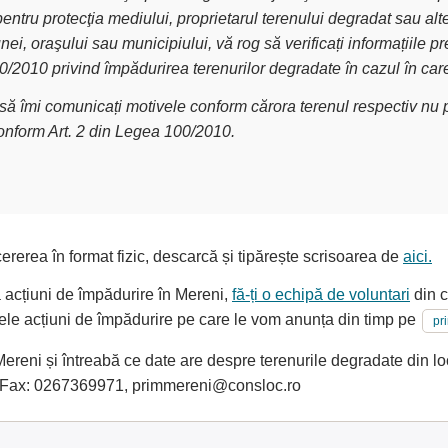
pentru protecţia mediului, proprietarul terenului degradat sau alt
nei, oraşului sau municipiului, vă rog să verificați informațiile
00/2010 privind împădurirea terenurilor degradate în cazul în car
g să îmi comunicați motivele conform cărora terenul respectiv nu p
conform Art. 2 din Legea 100/2010.
ererea în format fizic, descarcă și tipărește scrisoarea de
aici.
a acțiuni de împădurire în Mereni,
fă-ți o echipă de voluntari
din c
oarele acțiuni de împădurire pe care le vom anunța din timp pe
pr
reni și întreabă ce date are despre terenurile degradate din local
 Fax: 0267369971, primmereni@consloc.ro