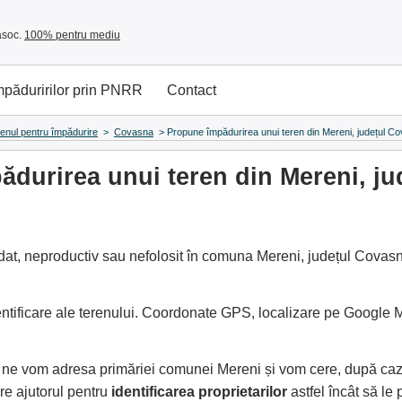
asoc.
100% pentru mediu
împăduririlor prin PNRR
Contact
renul pentru împădurire
>
Covasna
>
Propune împădurirea unui teren din Mereni, județul C
durirea unui teren din Mereni, j
at, neproductiv sau nefolosit în comuna Mereni, județul Covasna
entificare ale terenului. Coordonate GPS, localizare pe Google
e, ne vom adresa primăriei comunei Mereni și vom cere, după ca
e ajutorul pentru
identificarea proprietarilor
astfel încât să l