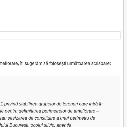
meliorare, îți sugerăm să folosești următoarea scrisoare:
privind stabilirea grupelor de terenuri care intră în
uite pentru delimitarea perimetrelor de ameliorare –
sau sesizarea de constituire a unui perimetru de
lui Bucureşti, ocolul silvic, agenţia