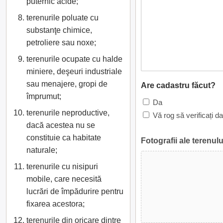
puternic acide;
terenurile poluate cu
substanţe chimice,
petroliere sau noxe;
terenurile ocupate cu halde
miniere, deşeuri industriale
sau menajere, gropi de
Are cadastru făcut?
împrumut;
Da
terenurile neproductive,
Vă rog să verificați d
dacă acestea nu se
constituie ca habitate
Fotografii ale terenulu
naturale;
terenurile cu nisipuri
mobile, care necesită
lucrări de împădurire pentru
fixarea acestora;
terenurile din oricare dintre