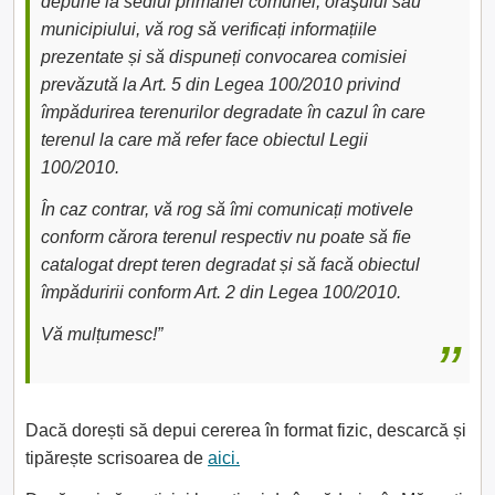
depune la sediul primăriei comunei, oraşului sau
municipiului, vă rog să verificați informațiile
prezentate și să dispuneți convocarea comisiei
prevăzută la Art. 5 din Legea 100/2010 privind
împădurirea terenurilor degradate în cazul în care
terenul la care mă refer face obiectul Legii
100/2010.
În caz contrar, vă rog să îmi comunicați motivele
conform cărora terenul respectiv nu poate să fie
catalogat drept teren degradat și să facă obiectul
împăduririi conform Art. 2 din Legea 100/2010.
Vă mulțumesc!”
Dacă dorești să depui cererea în format fizic, descarcă și
tipărește scrisoarea de
aici.