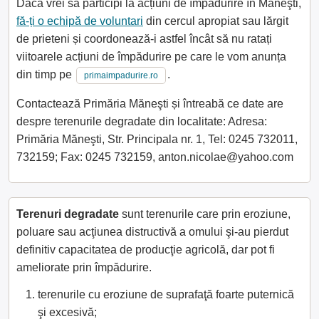
Dacă vrei să participi la acțiuni de împădurire în Măneşti,
fă-ți o echipă de voluntari
din cercul apropiat sau lărgit
de prieteni și coordonează-i astfel încât să nu ratați
viitoarele acțiuni de împădurire pe care le vom anunța
din timp pe
.
primaimpadurire.ro
Contactează Primăria Măneşti și întreabă ce date are
despre terenurile degradate din localitate: Adresa:
Primăria Măneşti, Str. Principala nr. 1, Tel: 0245 732011,
732159; Fax: 0245 732159, anton.nicolae@yahoo.com
Terenuri degradate
sunt terenurile care prin eroziune,
poluare sau acţiunea distructivă a omului şi-au pierdut
definitiv capacitatea de producţie agricolă, dar pot fi
ameliorate prin împădurire.
terenurile cu eroziune de suprafaţă foarte puternică
şi excesivă;