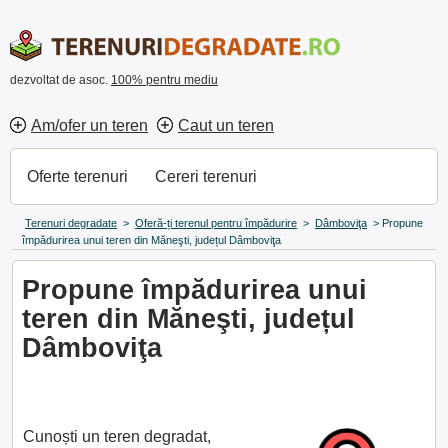
dezvoltat de asoc.
100% pentru mediu
Am/ofer un teren
Caut un teren
Oferte terenuri
Cereri terenuri
Terenuri degradate
>
Oferă-ți terenul pentru împădurire
>
Dâmboviţa
>
Propune
împădurirea unui teren din Măneşti, județul Dâmboviţa
Propune împădurirea unui
teren din Măneşti, județul
Dâmboviţa
Cunoști un teren degradat,