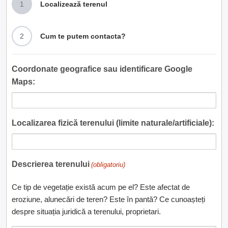
1
Localizează terenul
2
Cum te putem contacta?
Coordonate geografice sau identificare Google
Maps:
Localizarea fizică terenului (limite naturale/artificiale):
Descrierea terenului
(obligatoriu)
Ce tip de vegetație există acum pe el? Este afectat de
eroziune, alunecări de teren? Este în pantă? Ce cunoașteți
despre situația juridică a terenului, proprietari.