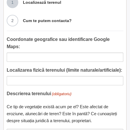
1
Localizează terenul
2
Cum te putem contacta?
Coordonate geografice sau identificare Google
Maps:
Localizarea fizică terenului (limite naturale/artificiale):
Descrierea terenului
(obligatoriu)
Ce tip de vegetație există acum pe el? Este afectat de
eroziune, alunecări de teren? Este în pantă? Ce cunoașteți
despre situația juridică a terenului, proprietari.