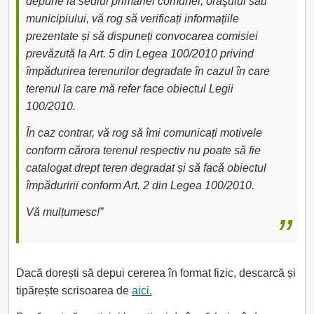
depune la sediul primăriei comunei, oraşului sau
municipiului, vă rog să verificați informațiile
prezentate și să dispuneți convocarea comisiei
prevăzută la Art. 5 din Legea 100/2010 privind
împădurirea terenurilor degradate în cazul în care
terenul la care mă refer face obiectul Legii
100/2010.
În caz contrar, vă rog să îmi comunicați motivele
conform cărora terenul respectiv nu poate să fie
catalogat drept teren degradat și să facă obiectul
împăduririi conform Art. 2 din Legea 100/2010.
Vă mulțumesc!”
Dacă dorești să depui cererea în format fizic, descarcă și
tipărește scrisoarea de
aici.