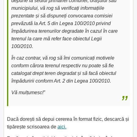
depune la sediul primăriei comunei, oraşului sau
municipiului, vă rog să verificați informațiile
prezentate și să dispuneți convocarea comisiei
prevăzută la Art. 5 din Legea 100/2010 privind
împădurirea terenurilor degradate în cazul în care
terenul la care mă refer face obiectul Legii
100/2010.
În caz contrar, vă rog să îmi comunicați motivele
conform cărora terenul respectiv nu poate să fie
catalogat drept teren degradat și să facă obiectul
împăduririi conform Art. 2 din Legea 100/2010.
Vă mulțumesc!”
Dacă dorești să depui cererea în format fizic, descarcă și
tipărește scrisoarea de
aici.