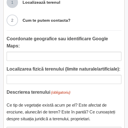
1
Localizează terenul
2
Cum te putem contacta?
Coordonate geografice sau identificare Google
Maps:
Localizarea fizică terenului (limite naturale/artificiale):
Descrierea terenului
(obligatoriu)
Ce tip de vegetație există acum pe el? Este afectat de
eroziune, alunecări de teren? Este în pantă? Ce cunoașteți
despre situația juridică a terenului, proprietari.