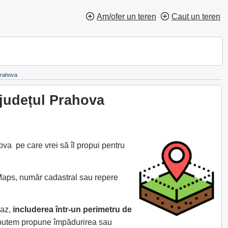
Am/ofer un teren
Caut un teren
Prahova
 județul Prahova
va pe care vrei să îl propui pentru
 Maps, număr cadastral sau repere
caz,
includerea într-un perimetru de
e putem propune împădurirea sau