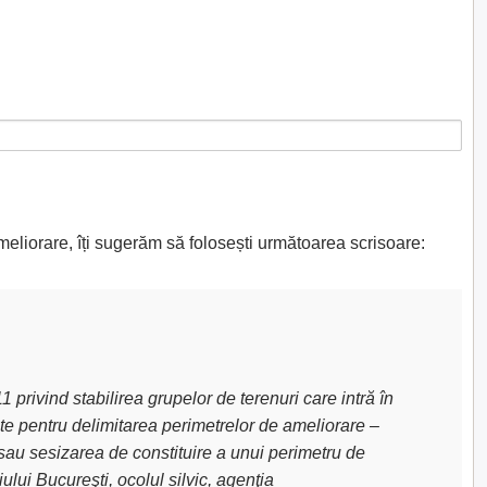
meliorare, îți sugerăm să folosești următoarea scrisoare:
privind stabilirea grupelor de terenuri care intră în
uite pentru delimitarea perimetrelor de ameliorare –
sau sesizarea de constituire a unui perimetru de
lui Bucureşti, ocolul silvic, agenţia