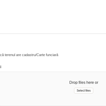
acă terenul are cadastru/Carte funciară
i
Drop files here or
Select files