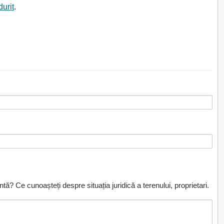
durit
.
ă? Ce cunoașteți despre situația juridică a terenului, proprietari.