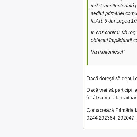
judeţeană/teritorială 
sediul primăriei comu
la Art. 5 din Legea 1
În caz contrar, vă ro
obiectul împăduririi 
Vă mulțumesc!”
Dacă dorești să depui c
Dacă vrei să participi l
încât să nu ratați viit
Contactează Primăria Izv
0244 292384, 292047; 