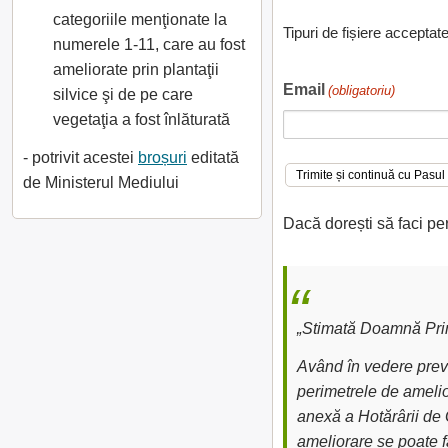
categoriile menţionate la
Tipuri de fișiere acceptat
numerele 1-11, care au fost
ameliorate prin plantaţii
Email
(obligatoriu)
silvice şi de pe care
vegetaţia a fost înlăturată
- potrivit acestei
broșuri
editată
de Ministerul Mediului
Dacă dorești să faci pe
„Stimată Doamnă Prim
Având în vedere preve
perimetrele de amelior
anexă a Hotărârii de 
ameliorare se poate fa