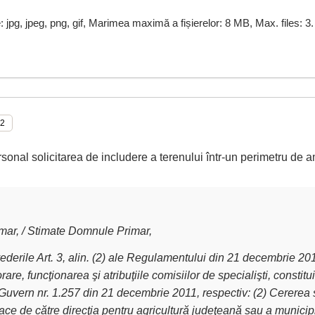
e: jpg, jpeg, png, gif, Marimea maximă a fișierelor: 8 MB, Max. files: 3.
rsonal solicitarea de includere a terenului într-un perimetru de a
ar, / Stimate Domnule Primar,
derile Art. 3, alin. (2) ale Regulamentului din 21 decembrie 2011 
are, funcţionarea şi atribuţiile comisiilor de specialişti, constit
Guvern nr. 1.257 din 21 decembrie 2011, respectiv: (2) Cererea 
ce de către direcţia pentru agricultură judeţeană sau a municipiu