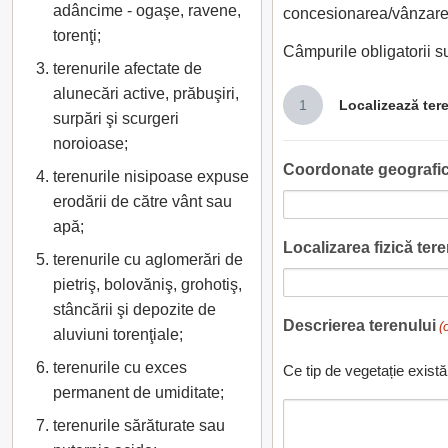
adâncime - ogaşe, ravene,
concesionarea/vânzarea
torenţi;
Câmpurile obligatorii 
terenurile afectate de
alunecări active, prăbuşiri,
1
Localizează ter
surpări şi scurgeri
noroioase;
Coordonate geografic
terenurile nisipoase expuse
erodării de către vânt sau
apă;
Localizarea fizică teren
terenurile cu aglomerări de
pietriş, bolovăniş, grohotiş,
stâncării şi depozite de
Descrierea terenului
(
aluviuni torenţiale;
terenurile cu exces
Ce tip de vegetație există
permanent de umiditate;
terenurile sărăturate sau