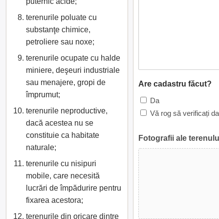
puternic acide;
terenurile poluate cu
substanţe chimice,
petroliere sau noxe;
terenurile ocupate cu halde
miniere, deşeuri industriale
sau menajere, gropi de
Are cadastru făcut?
împrumut;
Da
terenurile neproductive,
Vă rog să verificați d
dacă acestea nu se
constituie ca habitate
Fotografii ale terenulu
naturale;
terenurile cu nisipuri
mobile, care necesită
lucrări de împădurire pentru
fixarea acestora;
terenurile din oricare dintre