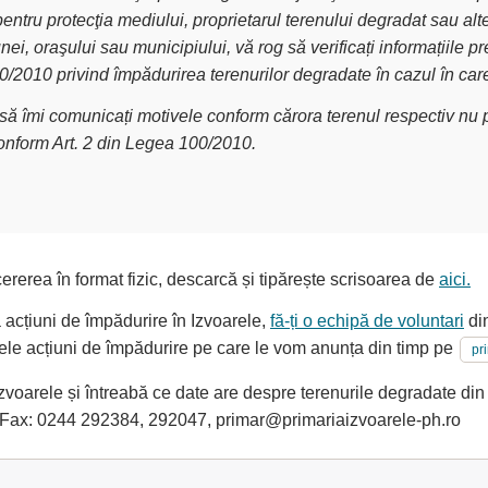
pentru protecţia mediului, proprietarul terenului degradat sau alt
nei, oraşului sau municipiului, vă rog să verificați informațiile
00/2010 privind împădurirea terenurilor degradate în cazul în car
g să îmi comunicați motivele conform cărora terenul respectiv nu p
conform Art. 2 din Legea 100/2010.
ererea în format fizic, descarcă și tipărește scrisoarea de
aici.
a acțiuni de împădurire în Izvoarele,
fă-ți o echipă de voluntari
din
oarele acțiuni de împădurire pe care le vom anunța din timp pe
pr
oarele și întreabă ce date are despre terenurile degradate din loc
Fax: 0244 292384, 292047, primar@primariaizvoarele-ph.ro