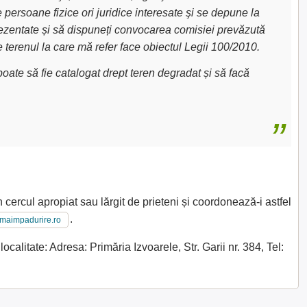
e persoane fizice ori juridice interesate şi se depune la
 prezentate și să dispuneți convocarea comisiei prevăzută
e terenul la care mă refer face obiectul Legii 100/2010.
oate să fie catalogat drept teren degradat și să facă
 cercul apropiat sau lărgit de prieteni și coordonează-i astfel
.
imaimpadurire.ro
alitate: Adresa: Primăria Izvoarele, Str. Garii nr. 384, Tel: