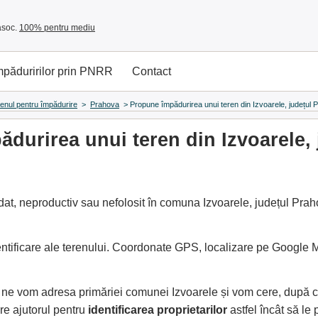
asoc.
100% pentru mediu
împăduririlor prin PNRR
Contact
renul pentru împădurire
>
Prahova
>
Propune împădurirea unui teren din Izvoarele, județul 
durirea unui teren din Izvoarele,
at, neproductiv sau nefolosit în comuna Izvoarele, județul Praho
entificare ale terenului. Coordonate GPS, localizare pe Google
, ne vom adresa primăriei comunei Izvoarele și vom cere, după 
e ajutorul pentru
identificarea proprietarilor
astfel încât să l