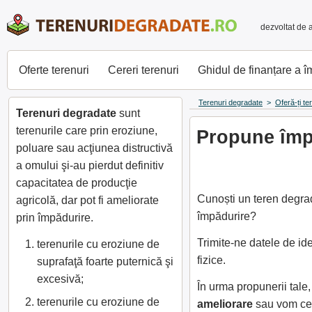
dezvoltat de 
Oferte terenuri
Cereri terenuri
Ghidul de finanțare a 
Terenuri degradate
>
Oferă-ți te
Terenuri degradate
sunt
terenurile care prin eroziune,
Propune împă
poluare sau acţiunea distructivă
a omului şi-au pierdut definitiv
capacitatea de producţie
Cunoști un teren degrad
agricolă, dar pot fi ameliorate
împădurire?
prin împădurire.
Trimite-ne datele de id
terenurile cu eroziune de
fizice.
suprafaţă foarte puternică şi
excesivă;
În urma propunerii tale
terenurile cu eroziune de
ameliorare
sau vom cer