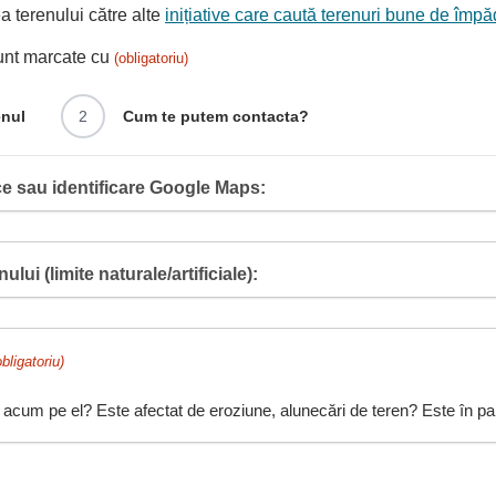
 terenului către alte
inițiative care caută terenuri bune de împă
sunt marcate cu
(obligatoriu)
enul
2
Cum te putem contacta?
e sau identificare Google Maps:
ului (limite naturale/artificiale):
obligatoriu)
 acum pe el? Este afectat de eroziune, alunecări de teren? Este în pant