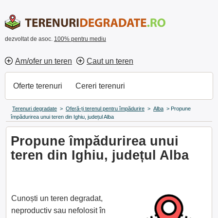
dezvoltat de asoc.
100% pentru mediu
Am/ofer un teren
Caut un teren
Oferte terenuri
Cereri terenuri
Terenuri degradate
>
Oferă-ți terenul pentru împădurire
>
Alba
>
Propune
împădurirea unui teren din Ighiu, județul Alba
Propune împădurirea unui
teren din Ighiu, județul Alba
Cunoști un teren degradat,
neproductiv sau nefolosit în