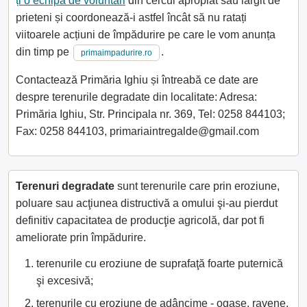
ți o echipă de voluntari
din cercul apropiat sau lărgit de
prieteni și coordonează-i astfel încât să nu ratați
viitoarele acțiuni de împădurire pe care le vom anunța
din timp pe
.
primaimpadurire.ro
Contactează Primăria Ighiu și întreabă ce date are
despre terenurile degradate din localitate: Adresa:
Primăria Ighiu, Str. Principala nr. 369, Tel: 0258 844103;
Fax: 0258 844103, primariaintregalde@gmail.com
Terenuri degradate
sunt terenurile care prin eroziune,
poluare sau acţiunea distructivă a omului şi-au pierdut
definitiv capacitatea de producţie agricolă, dar pot fi
ameliorate prin împădurire.
terenurile cu eroziune de suprafaţă foarte puternică
şi excesivă;
terenurile cu eroziune de adâncime - ogaşe, ravene,