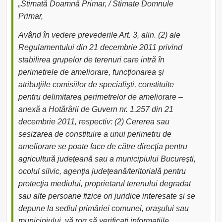
„Stimată Doamnă Primar, / Stimate Domnule
Primar,
Având în vedere prevederile Art. 3, alin. (2) ale
Regulamentului din 21 decembrie 2011 privind
stabilirea grupelor de terenuri care intră în
perimetrele de ameliorare, funcţionarea şi
atribuţiile comisiilor de specialişti, constituite
pentru delimitarea perimetrelor de ameliorare –
anexă a Hotărârii de Guvern nr. 1.257 din 21
decembrie 2011, respectiv: (2) Cererea sau
sesizarea de constituire a unui perimetru de
ameliorare se poate face de către direcţia pentru
agricultură judeţeană sau a municipiului Bucureşti,
ocolul silvic, agenţia judeţeană/teritorială pentru
protecţia mediului, proprietarul terenului degradat
sau alte persoane fizice ori juridice interesate şi se
depune la sediul primăriei comunei, oraşului sau
municipiului, vă rog să verificați informațiile