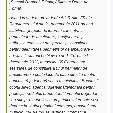
„Stimată Doamnă Primar, / Stimate Domnule
Primar,
Având în vedere prevederile Art. 3, alin. (2) ale
Regulamentului din 21 decembrie 2011 privind
stabilirea grupelor de terenuri care intră în
perimetrele de ameliorare, funcţionarea şi
atribuţiile comisiilor de specialişti, constituite
pentru delimitarea perimetrelor de ameliorare –
anexă a Hotărârii de Guvern nr. 1.257 din 21
decembrie 2011, respectiv: (2) Cererea sau
sesizarea de constituire a unui perimetru de
ameliorare se poate face de către direcţia pentru
agricultură judeţeană sau a municipiului Bucureşti,
ocolul silvic, agenţia judeţeană/teritorială pentru
protecţia mediului, proprietarul terenului degradat
sau alte persoane fizice ori juridice interesate şi se
depune la sediul primăriei comunei, oraşului sau
municipiului, vă rog să verificați informațiile