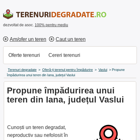
dezvoltat de asoc.
100% pentru mediu
Am/ofer un teren
Caut un teren
Oferte terenuri
Cereri terenuri
Terenuri degradate
>
Oferă-ți terenul pentru împădurire
>
Vaslui
>
Propune
împădurirea unui teren din Iana, județul Vaslui
Propune împădurirea unui
teren din Iana, județul Vaslui
Cunoști un teren degradat,
neproductiv sau nefolosit în