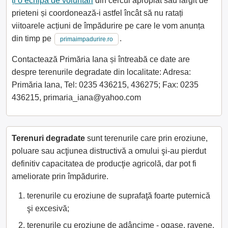
ți o echipă de voluntari
din cercul apropiat sau lărgit de
prieteni și coordonează-i astfel încât să nu ratați
viitoarele acțiuni de împădurire pe care le vom anunța
din timp pe
.
primaimpadurire.ro
Contactează Primăria Iana și întreabă ce date are
despre terenurile degradate din localitate: Adresa:
Primăria Iana, Tel: 0235 436215, 436275; Fax: 0235
436215, primaria_iana@yahoo.com
Terenuri degradate
sunt terenurile care prin eroziune,
poluare sau acţiunea distructivă a omului şi-au pierdut
definitiv capacitatea de producţie agricolă, dar pot fi
ameliorate prin împădurire.
terenurile cu eroziune de suprafaţă foarte puternică
şi excesivă;
terenurile cu eroziune de adâncime - ogaşe, ravene,