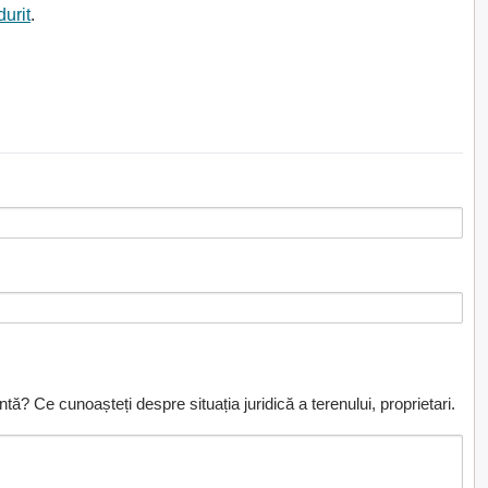
durit
.
ă? Ce cunoașteți despre situația juridică a terenului, proprietari.