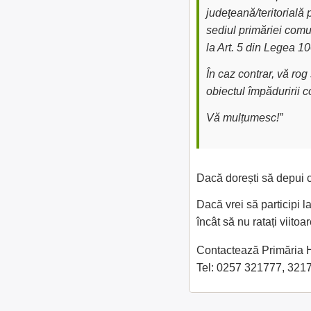
judeţeană/teritorială 
sediul primăriei comu
la Art. 5 din Legea 1
În caz contrar, vă ro
obiectul împăduririi 
Vă mulțumesc!”
Dacă dorești să depui c
Dacă vrei să participi 
încât să nu ratați viit
Contactează Primăria Hă
Tel: 0257 321777, 321