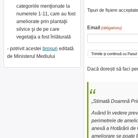
categoriile menţionate la
Tipuri de fișiere acceptat
numerele 1-11, care au fost
ameliorate prin plantaţii
Email
(obligatoriu)
silvice şi de pe care
vegetaţia a fost înlăturată
- potrivit acestei
broșuri
editată
de Ministerul Mediului
Dacă dorești să faci pe
„Stimată Doamnă Prim
Având în vedere preve
perimetrele de amelior
anexă a Hotărârii de 
ameliorare se poate fa