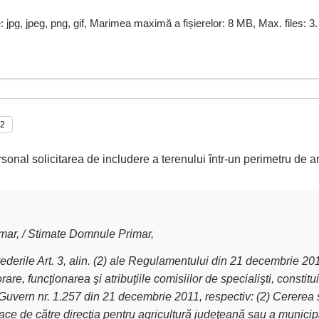
e: jpg, jpeg, png, gif, Marimea maximă a fișierelor: 8 MB, Max. files: 3.
rsonal solicitarea de includere a terenului într-un perimetru de a
ar, / Stimate Domnule Primar,
derile Art. 3, alin. (2) ale Regulamentului din 21 decembrie 2011 
are, funcţionarea şi atribuţiile comisiilor de specialişti, constit
Guvern nr. 1.257 din 21 decembrie 2011, respectiv: (2) Cererea 
ce de către direcţia pentru agricultură judeţeană sau a municipiu