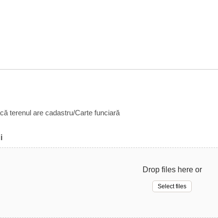
acă terenul are cadastru/Carte funciară
i
Drop files here or
Select files