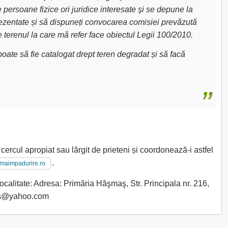
e persoane fizice ori juridice interesate şi se depune la
 prezentate și să dispuneți convocarea comisiei prevăzută
e terenul la care mă refer face obiectul Legii 100/2010.
oate să fie catalogat drept teren degradat și să facă
cercul apropiat sau lărgit de prieteni și coordonează-i astfel
.
imaimpadurire.ro
calitate: Adresa: Primăria Hăşmaş, Str. Principala nr. 216,
das@yahoo.com