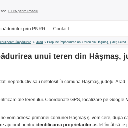
asoc.
100% pentru mediu
împăduririlor prin PNRR
Contact
renul pentru împădurire
>
Arad
>
Propune împădurirea unui teren din Hăşmaş, județul Arad
durirea unui teren din Hăşmaş, j
at, neproductiv sau nefolosit în comuna Hăşmaş, județul Arad pe
entificare ale terenului. Coordonate GPS, localizare pe Google
e, ne vom adresa primăriei comunei Hăşmaş și vom cere, după c
e ajutorul pentru
identificarea proprietarilor
astfel încât să l