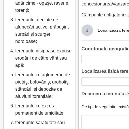
adâncime - ogaşe, ravene,
concesionarea/vânzarea
torenţi;
Câmpurile obligatorii 
terenurile afectate de
alunecări active, prăbuşiri,
1
Localizează ter
surpări şi scurgeri
noroioase;
Coordonate geografic
terenurile nisipoase expuse
erodării de către vânt sau
apă;
Localizarea fizică teren
terenurile cu aglomerări de
pietriş, bolovăniş, grohotiş,
stâncării şi depozite de
Descrierea terenului
(
aluviuni torenţiale;
terenurile cu exces
Ce tip de vegetație există
permanent de umiditate;
terenurile sărăturate sau