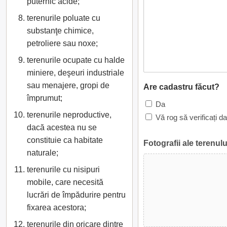
puternic acide;
terenurile poluate cu
substanţe chimice,
petroliere sau noxe;
terenurile ocupate cu halde
miniere, deşeuri industriale
sau menajere, gropi de
Are cadastru făcut?
împrumut;
Da
terenurile neproductive,
Vă rog să verificați d
dacă acestea nu se
constituie ca habitate
Fotografii ale terenulu
naturale;
terenurile cu nisipuri
mobile, care necesită
lucrări de împădurire pentru
fixarea acestora;
terenurile din oricare dintre