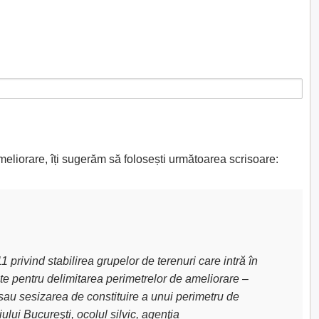
meliorare, îți sugerăm să folosești următoarea scrisoare:
privind stabilirea grupelor de terenuri care intră în
uite pentru delimitarea perimetrelor de ameliorare –
sau sesizarea de constituire a unui perimetru de
lui Bucureşti, ocolul silvic, agenţia