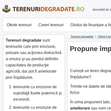
dezvoltat de 
Oferte terenuri
Cereri terenuri
Ghidul de finanțare a 
Terenuri degradate
>
Oferă-ți te
Terenuri degradate
sunt
terenurile care prin eroziune,
Propune împă
poluare sau acţiunea distructivă
a omului şi-au pierdut definitiv
capacitatea de producţie
Cunoști un teren degrad
agricolă, dar pot fi ameliorate
împădurire?
prin împădurire.
Trimite-ne datele de id
terenurile cu eroziune de
fizice.
suprafaţă foarte puternică şi
excesivă;
În urma propunerii tal
terenurile cu eroziune de
ameliorare
sau vom cer