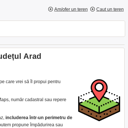
Am/ofer un teren
Caut un teren
udețul Arad
 care vrei să îl propui pentru
 Maps, număr cadastral sau repere
az,
includerea într-un perimetru de
e putem propune împădurirea sau