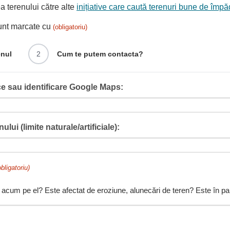
 terenului către alte
inițiative care caută terenuri bune de împă
sunt marcate cu
(obligatoriu)
enul
2
Cum te putem contacta?
e sau identificare Google Maps:
ului (limite naturale/artificiale):
obligatoriu)
 acum pe el? Este afectat de eroziune, alunecări de teren? Este în pant