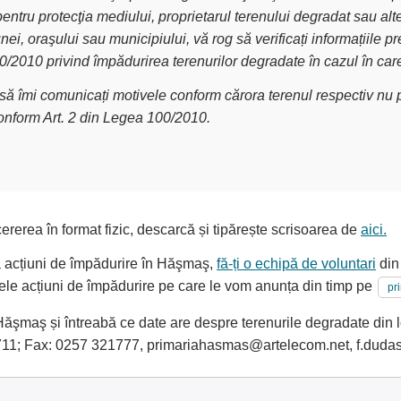
pentru protecţia mediului, proprietarul terenului degradat sau alt
nei, oraşului sau municipiului, vă rog să verificați informațiile
00/2010 privind împădurirea terenurilor degradate în cazul în car
g să îmi comunicați motivele conform cărora terenul respectiv nu p
conform Art. 2 din Legea 100/2010.
ererea în format fizic, descarcă și tipărește scrisoarea de
aici.
la acțiuni de împădurire în Hăşmaş,
fă-ți o echipă de voluntari
din 
oarele acțiuni de împădurire pe care le vom anunța din timp pe
pr
şmaş și întreabă ce date are despre terenurile degradate din lo
711; Fax: 0257 321777, primariahasmas@artelecom.net, f.du