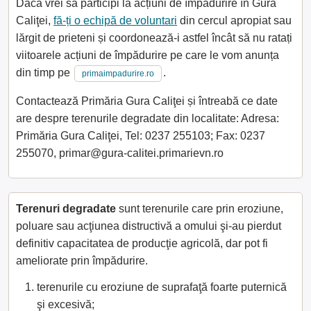
Dacă vrei să participi la acțiuni de împădurire în Gura
Caliţei,
fă-ți o echipă de voluntari
din cercul apropiat sau
lărgit de prieteni și coordonează-i astfel încât să nu ratați
viitoarele acțiuni de împădurire pe care le vom anunța
din timp pe
.
primaimpadurire.ro
Contactează Primăria Gura Caliţei și întreabă ce date
are despre terenurile degradate din localitate: Adresa:
Primăria Gura Caliţei, Tel: 0237 255103; Fax: 0237
255070, primar@gura-calitei.primarievn.ro
Terenuri degradate
sunt terenurile care prin eroziune,
poluare sau acţiunea distructivă a omului şi-au pierdut
definitiv capacitatea de producţie agricolă, dar pot fi
ameliorate prin împădurire.
terenurile cu eroziune de suprafaţă foarte puternică
şi excesivă;