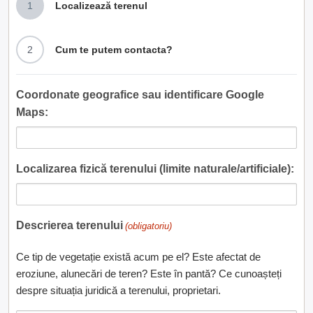
1
Localizează terenul
2
Cum te putem contacta?
Coordonate geografice sau identificare Google
Maps:
Localizarea fizică terenului (limite naturale/artificiale):
Descrierea terenului
(obligatoriu)
Ce tip de vegetație există acum pe el? Este afectat de
eroziune, alunecări de teren? Este în pantă? Ce cunoașteți
despre situația juridică a terenului, proprietari.