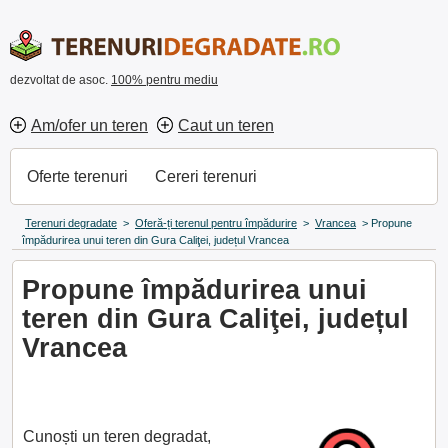
dezvoltat de asoc.
100% pentru mediu
Am/ofer un teren
Caut un teren
Oferte terenuri
Cereri terenuri
Terenuri degradate
>
Oferă-ți terenul pentru împădurire
>
Vrancea
>
Propune
împădurirea unui teren din Gura Caliţei, județul Vrancea
Propune împădurirea unui
teren din Gura Caliţei, județul
Vrancea
Cunoști un teren degradat,