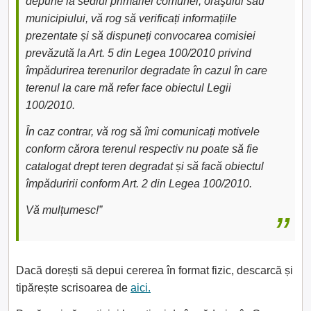
depune la sediul primăriei comunei, oraşului sau
municipiului, vă rog să verificați informațiile
prezentate și să dispuneți convocarea comisiei
prevăzută la Art. 5 din Legea 100/2010 privind
împădurirea terenurilor degradate în cazul în care
terenul la care mă refer face obiectul Legii
100/2010.
În caz contrar, vă rog să îmi comunicați motivele
conform cărora terenul respectiv nu poate să fie
catalogat drept teren degradat și să facă obiectul
împăduririi conform Art. 2 din Legea 100/2010.
Vă mulțumesc!”
Dacă dorești să depui cererea în format fizic, descarcă și
tipărește scrisoarea de
aici.