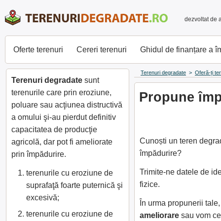
dezvoltat de 
Oferte terenuri
Cereri terenuri
Ghidul de finanțare a 
Terenuri degradate
>
Oferă-ți te
Terenuri degradate
sunt
terenurile care prin eroziune,
Propune împă
poluare sau acţiunea distructivă
a omului şi-au pierdut definitiv
capacitatea de producţie
Cunoști un teren degrad
agricolă, dar pot fi ameliorate
împădurire?
prin împădurire.
Trimite-ne datele de id
terenurile cu eroziune de
fizice.
suprafaţă foarte puternică şi
excesivă;
În urma propunerii tale
terenurile cu eroziune de
ameliorare
sau vom cer