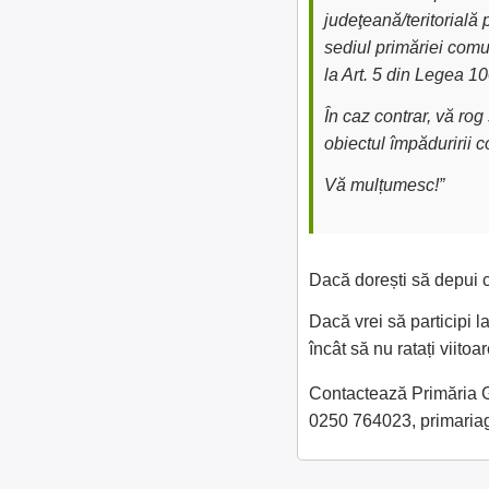
judeţeană/teritorială 
sediul primăriei comu
la Art. 5 din Legea 1
În caz contrar, vă ro
obiectul împăduririi 
Vă mulțumesc!”
Dacă dorești să depui c
Dacă vrei să participi l
încât să nu ratați viit
Contactează Primăria Gl
0250 764023, primari