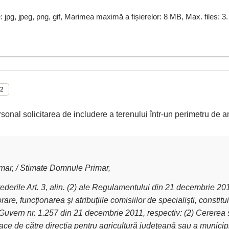
e: jpg, jpeg, png, gif, Marimea maximă a fișierelor: 8 MB, Max. files: 3.
rsonal solicitarea de includere a terenului într-un perimetru de a
ar, / Stimate Domnule Primar,
derile Art. 3, alin. (2) ale Regulamentului din 21 decembrie 2011 
are, funcţionarea şi atribuţiile comisiilor de specialişti, constit
Guvern nr. 1.257 din 21 decembrie 2011, respectiv: (2) Cererea 
ce de către direcţia pentru agricultură judeţeană sau a municipiu