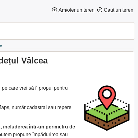
Am/ofer un teren
Caut un teren
ea
dețul Vâlcea
pe care vrei să îl propui pentru
 Maps, număr cadastral sau repere
z,
includerea într-un perimetru de
e putem propune împădurirea sau