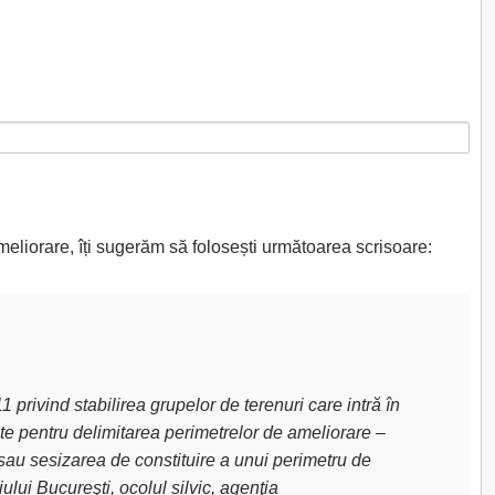
meliorare, îți sugerăm să folosești următoarea scrisoare:
privind stabilirea grupelor de terenuri care intră în
uite pentru delimitarea perimetrelor de ameliorare –
sau sesizarea de constituire a unui perimetru de
lui Bucureşti, ocolul silvic, agenţia