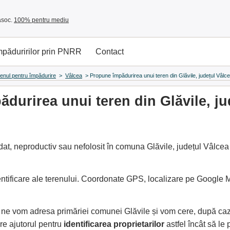
asoc.
100% pentru mediu
împăduririlor prin PNRR
Contact
renul pentru împădurire
>
Vâlcea
>
Propune împădurirea unui teren din Glăvile, județul Vâlc
durirea unui teren din Glăvile, ju
at, neproductiv sau nefolosit în comuna Glăvile, județul Vâlcea 
entificare ale terenului. Coordonate GPS, localizare pe Google
, ne vom adresa primăriei comunei Glăvile și vom cere, după ca
e ajutorul pentru
identificarea proprietarilor
astfel încât să l