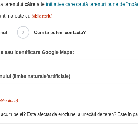
 terenului către alte
inițiative care caută terenuri bune de împă
sunt marcate cu
(obligatoriu)
enul
2
Cum te putem contacta?
e sau identificare Google Maps:
ului (limite naturale/artificiale):
obligatoriu)
 acum pe el? Este afectat de eroziune, alunecări de teren? Este în pant