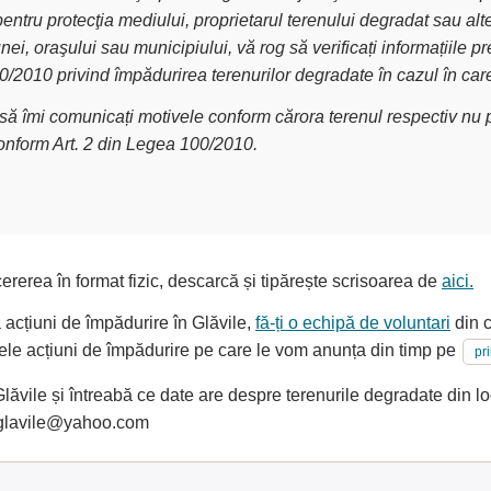
pentru protecţia mediului, proprietarul terenului degradat sau alt
nei, oraşului sau municipiului, vă rog să verificați informațiile
00/2010 privind împădurirea terenurilor degradate în cazul în car
g să îmi comunicați motivele conform cărora terenul respectiv nu p
conform Art. 2 din Legea 100/2010.
ererea în format fizic, descarcă și tipărește scrisoarea de
aici.
a acțiuni de împădurire în Glăvile,
fă-ți o echipă de voluntari
din c
oarele acțiuni de împădurire pe care le vom anunța din timp pe
pr
ăvile și întreabă ce date are despre terenurile degradate din lo
aglavile@yahoo.com