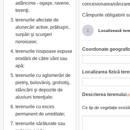
adâncime - ogaşe, ravene,
concesionarea/vânzarea
torenţi;
Câmpurile obligatorii 
terenurile afectate de
alunecări active, prăbuşiri,
1
Localizează ter
surpări şi scurgeri
noroioase;
Coordonate geografic
terenurile nisipoase expuse
erodării de către vânt sau
apă;
Localizarea fizică teren
terenurile cu aglomerări de
pietriş, bolovăniş, grohotiş,
stâncării şi depozite de
Descrierea terenului
(
aluviuni torenţiale;
terenurile cu exces
Ce tip de vegetație există
permanent de umiditate;
terenurile sărăturate sau