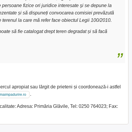
e persoane fizice ori juridice interesate şi se depune la
 prezentate și să dispuneți convocarea comisiei prevăzută
e terenul la care mă refer face obiectul Legii 100/2010.
oate să fie catalogat drept teren degradat și să facă
ercul apropiat sau lărgit de prieteni și coordonează-i astfel
.
imaimpadurire.ro
calitate: Adresa: Primăria Glăvile, Tel: 0250 764023; Fax: