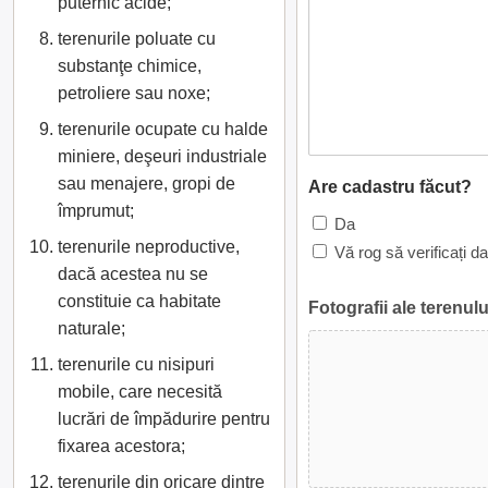
puternic acide;
terenurile poluate cu
substanţe chimice,
petroliere sau noxe;
terenurile ocupate cu halde
miniere, deşeuri industriale
sau menajere, gropi de
Are cadastru făcut?
împrumut;
Da
terenurile neproductive,
Vă rog să verificați d
dacă acestea nu se
constituie ca habitate
Fotografii ale terenulu
naturale;
terenurile cu nisipuri
mobile, care necesită
lucrări de împădurire pentru
fixarea acestora;
terenurile din oricare dintre