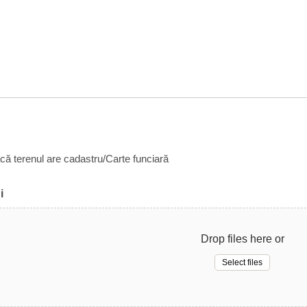
acă terenul are cadastru/Carte funciară
i
Drop files here or
Select files