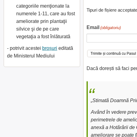
categoriile menţionate la
Tipuri de fișiere acceptat
numerele 1-11, care au fost
ameliorate prin plantaţii
Email
(obligatoriu)
silvice şi de pe care
vegetaţia a fost înlăturată
- potrivit acestei
broșuri
editată
de Ministerul Mediului
Dacă dorești să faci pe
„Stimată Doamnă Prim
Având în vedere preve
perimetrele de amelior
anexă a Hotărârii de 
ameliorare se poate fa