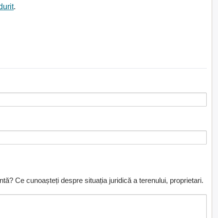
durit
.
ă? Ce cunoașteți despre situația juridică a terenului, proprietari.