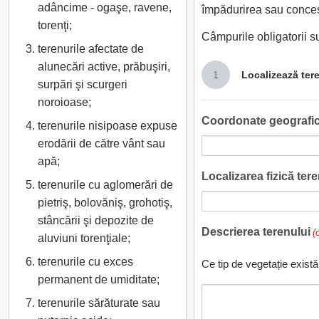
adâncime - ogaşe, ravene,
împădurirea sau conces
torenţi;
Câmpurile obligatorii 
terenurile afectate de
alunecări active, prăbuşiri,
1
Localizează ter
surpări şi scurgeri
noroioase;
Coordonate geografic
terenurile nisipoase expuse
erodării de către vânt sau
apă;
Localizarea fizică teren
terenurile cu aglomerări de
pietriş, bolovăniş, grohotiş,
stâncării şi depozite de
Descrierea terenului
(
aluviuni torenţiale;
terenurile cu exces
Ce tip de vegetație există
permanent de umiditate;
terenurile sărăturate sau