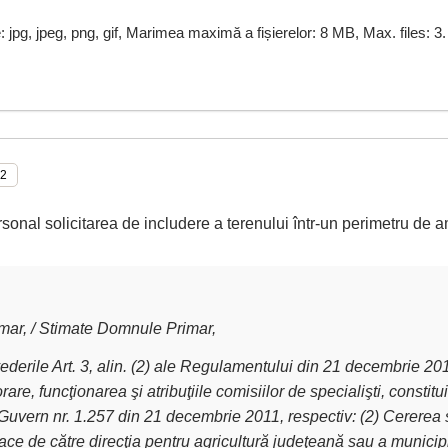
e: jpg, jpeg, png, gif, Marimea maximă a fișierelor: 8 MB, Max. files: 3.
rsonal solicitarea de includere a terenului într-un perimetru de a
ar, / Stimate Domnule Primar,
derile Art. 3, alin. (2) ale Regulamentului din 21 decembrie 2011 
are, funcţionarea şi atribuţiile comisiilor de specialişti, constit
Guvern nr. 1.257 din 21 decembrie 2011, respectiv: (2) Cererea 
ce de către direcţia pentru agricultură judeţeană sau a municipiu