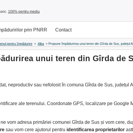
asoc.
100% pentru mediu
împăduririlor prin PNRR
Contact
renul pentru împădurire
>
Alba
>
Propune împădurirea unui teren din Gîrda de Sus, județul A
durirea unui teren din Gîrda de S
at, neproductiv sau nefolosit în comuna Gîrda de Sus, județul Al
entificare ale terenului. Coordonate GPS, localizare pe Google
e, ne vom adresa primăriei comunei Gîrda de Sus și vom cere, d
re
sau vom cere ajutorul pentru
identificarea proprietarilor
ast