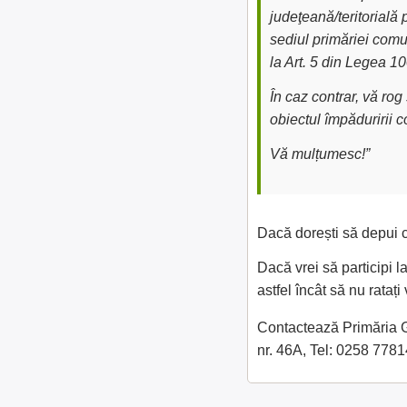
judeţeană/teritorială 
sediul primăriei comu
la Art. 5 din Legea 1
În caz contrar, vă ro
obiectul împăduririi 
Vă mulțumesc!”
Dacă dorești să depui c
Dacă vrei să participi 
astfel încât să nu rataț
Contactează Primăria Gî
nr. 46A, Tel: 0258 77