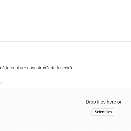
acă terenul are cadastru/Carte funciară
i
Drop files here or
Select files