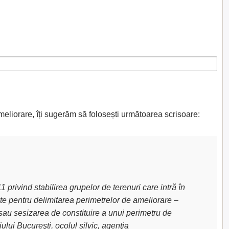
meliorare, îți sugerăm să folosești următoarea scrisoare:
privind stabilirea grupelor de terenuri care intră în
uite pentru delimitarea perimetrelor de ameliorare –
sau sesizarea de constituire a unui perimetru de
lui Bucureşti, ocolul silvic, agenţia