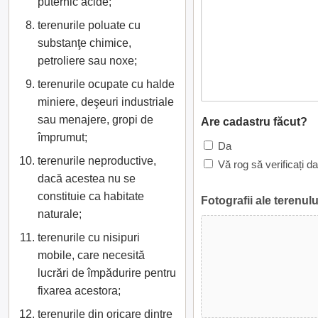
puternic acide;
terenurile poluate cu
substanţe chimice,
petroliere sau noxe;
terenurile ocupate cu halde
miniere, deşeuri industriale
sau menajere, gropi de
Are cadastru făcut?
împrumut;
Da
terenurile neproductive,
Vă rog să verificați d
dacă acestea nu se
constituie ca habitate
Fotografii ale terenulu
naturale;
terenurile cu nisipuri
mobile, care necesită
lucrări de împădurire pentru
fixarea acestora;
terenurile din oricare dintre