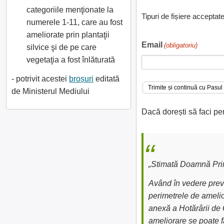
categoriile menţionate la
Tipuri de fișiere acceptat
numerele 1-11, care au fost
ameliorate prin plantaţii
Email
(obligatoriu)
silvice şi de pe care
vegetaţia a fost înlăturată
- potrivit acestei
broșuri
editată
de Ministerul Mediului
Dacă dorești să faci pe
„Stimată Doamnă Prim
Având în vedere preve
perimetrele de amelior
anexă a Hotărârii de 
ameliorare se poate fa