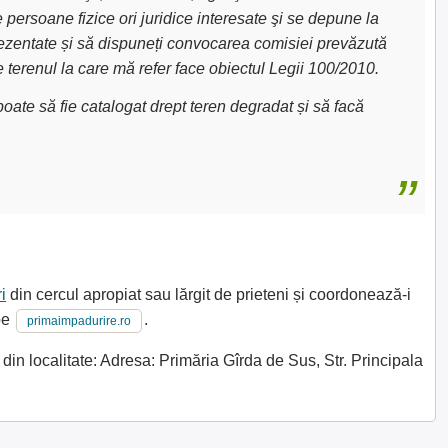
e persoane fizice ori juridice interesate şi se depune la
 prezentate și să dispuneți convocarea comisiei prevăzută
e terenul la care mă refer face obiectul Legii 100/2010.
oate să fie catalogat drept teren degradat și să facă
i
din cercul apropiat sau lărgit de prieteni și coordonează-i
 pe
.
primaimpadurire.ro
in localitate: Adresa: Primăria Gîrda de Sus, Str. Principala