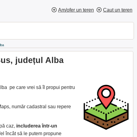
Am/ofer un teren
Caut un teren
lba
us, județul Alba
ba pe care vrei să îl propui pentru
 Maps, număr cadastral sau repere
upă caz,
includerea într-un
fel încât să le putem propune