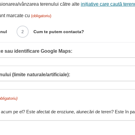
ionarea/vânzarea terenului către alte
inițiative care caută tere
sunt marcate cu
(obligatoriu)
enul
2
Cum te putem contacta?
e sau identificare Google Maps:
ului (limite naturale/artificiale):
obligatoriu)
 acum pe el? Este afectat de eroziune, alunecări de teren? Este în pant