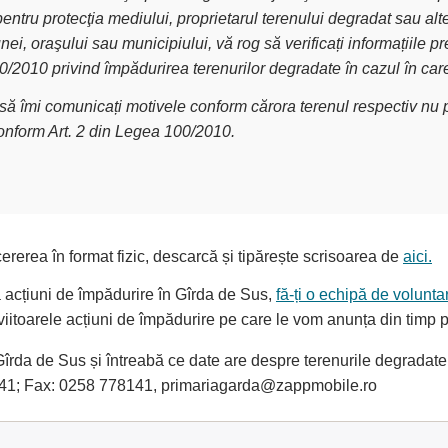
pentru protecţia mediului, proprietarul terenului degradat sau alt
nei, oraşului sau municipiului, vă rog să verificați informațiile
00/2010 privind împădurirea terenurilor degradate în cazul în car
g să îmi comunicați motivele conform cărora terenul respectiv nu p
conform Art. 2 din Legea 100/2010.
ererea în format fizic, descarcă și tipărește scrisoarea de
aici.
la acțiuni de împădurire în Gîrda de Sus,
fă-ți o echipă de voluntar
i viitoarele acțiuni de împădurire pe care le vom anunța din timp
rda de Sus și întreabă ce date are despre terenurile degradate d
8141; Fax: 0258 778141, primariagarda@zappmobile.ro