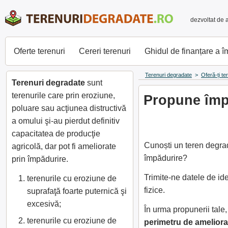
dezvoltat de 
Oferte terenuri
Cereri terenuri
Ghidul de finanțare a 
Terenuri degradate
>
Oferă-ți te
Terenuri degradate
sunt
terenurile care prin eroziune,
Propune împă
poluare sau acţiunea distructivă
a omului şi-au pierdut definitiv
capacitatea de producţie
Cunoști un teren degrad
agricolă, dar pot fi ameliorate
împădurire?
prin împădurire.
Trimite-ne datele de id
terenurile cu eroziune de
fizice.
suprafaţă foarte puternică şi
excesivă;
În urma propunerii tal
terenurile cu eroziune de
perimetru de ameliora