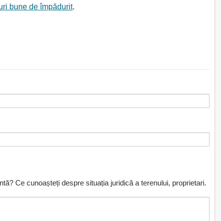
nuri bune de împădurit
.
ă? Ce cunoașteți despre situația juridică a terenului, proprietari.