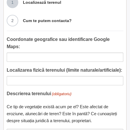
1
Localizează terenul
2
Cum te putem contacta?
Coordonate geografice sau identificare Google
Maps:
Localizarea fizică terenului (limite naturale/artificiale):
Descrierea terenului
(obligatoriu)
Ce tip de vegetație există acum pe el? Este afectat de
eroziune, alunecări de teren? Este în pantă? Ce cunoașteți
despre situația juridică a terenului, proprietari.