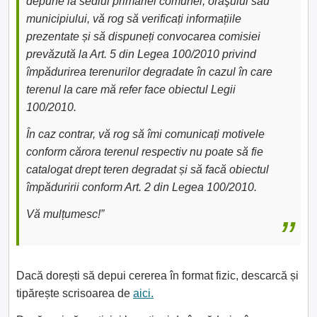
depune la sediul primăriei comunei, oraşului sau
municipiului, vă rog să verificați informațiile
prezentate și să dispuneți convocarea comisiei
prevăzută la Art. 5 din Legea 100/2010 privind
împădurirea terenurilor degradate în cazul în care
terenul la care mă refer face obiectul Legii
100/2010.
În caz contrar, vă rog să îmi comunicați motivele
conform cărora terenul respectiv nu poate să fie
catalogat drept teren degradat și să facă obiectul
împăduririi conform Art. 2 din Legea 100/2010.
Vă mulțumesc!”
Dacă dorești să depui cererea în format fizic, descarcă și
tipărește scrisoarea de
aici.