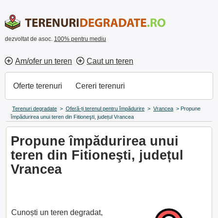
dezvoltat de asoc.
100% pentru mediu
Am/ofer un teren
Caut un teren
Oferte terenuri
Cereri terenuri
Terenuri degradate
>
Oferă-ți terenul pentru împădurire
>
Vrancea
>
Propune
împădurirea unui teren din Fitioneşti, județul Vrancea
Propune împădurirea unui
teren din Fitioneşti, județul
Vrancea
Cunoști un teren degradat,