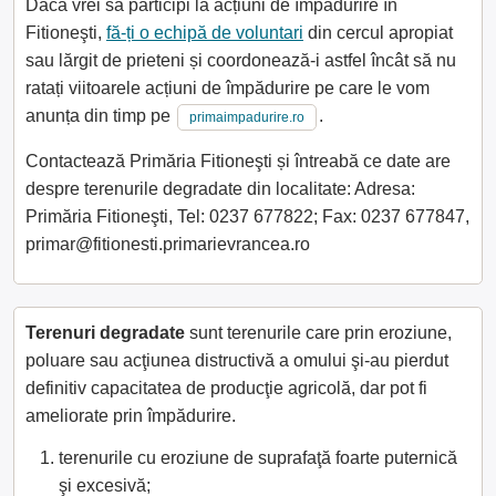
Dacă vrei să participi la acțiuni de împădurire în
Fitioneşti,
fă-ți o echipă de voluntari
din cercul apropiat
sau lărgit de prieteni și coordonează-i astfel încât să nu
ratați viitoarele acțiuni de împădurire pe care le vom
anunța din timp pe
.
primaimpadurire.ro
Contactează Primăria Fitioneşti și întreabă ce date are
despre terenurile degradate din localitate: Adresa:
Primăria Fitioneşti, Tel: 0237 677822; Fax: 0237 677847,
primar@fitionesti.primarievrancea.ro
Terenuri degradate
sunt terenurile care prin eroziune,
poluare sau acţiunea distructivă a omului şi-au pierdut
definitiv capacitatea de producţie agricolă, dar pot fi
ameliorate prin împădurire.
terenurile cu eroziune de suprafaţă foarte puternică
şi excesivă;