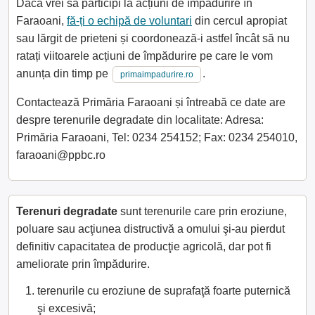
Dacă vrei să participi la acțiuni de împădurire în
Faraoani,
fă-ți o echipă de voluntari
din cercul apropiat
sau lărgit de prieteni și coordonează-i astfel încât să nu
ratați viitoarele acțiuni de împădurire pe care le vom
anunța din timp pe
.
primaimpadurire.ro
Contactează Primăria Faraoani și întreabă ce date are
despre terenurile degradate din localitate: Adresa:
Primăria Faraoani, Tel: 0234 254152; Fax: 0234 254010,
faraoani@ppbc.ro
Terenuri degradate
sunt terenurile care prin eroziune,
poluare sau acţiunea distructivă a omului şi-au pierdut
definitiv capacitatea de producţie agricolă, dar pot fi
ameliorate prin împădurire.
terenurile cu eroziune de suprafaţă foarte puternică
şi excesivă;