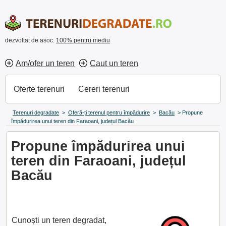
dezvoltat de asoc.
100% pentru mediu
Am/ofer un teren
Caut un teren
Oferte terenuri
Cereri terenuri
Terenuri degradate
>
Oferă-ți terenul pentru împădurire
>
Bacău
>
Propune
împădurirea unui teren din Faraoani, județul Bacău
Propune împădurirea unui
teren din Faraoani, județul
Bacău
Cunoști un teren degradat,