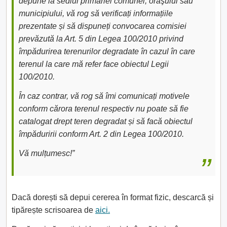
depune la sediul primăriei comunei, oraşului sau
municipiului, vă rog să verificați informațiile
prezentate și să dispuneți convocarea comisiei
prevăzută la Art. 5 din Legea 100/2010 privind
împădurirea terenurilor degradate în cazul în care
terenul la care mă refer face obiectul Legii
100/2010.
În caz contrar, vă rog să îmi comunicați motivele
conform cărora terenul respectiv nu poate să fie
catalogat drept teren degradat și să facă obiectul
împăduririi conform Art. 2 din Legea 100/2010.
Vă mulțumesc!”
Dacă dorești să depui cererea în format fizic, descarcă și
tipărește scrisoarea de
aici.