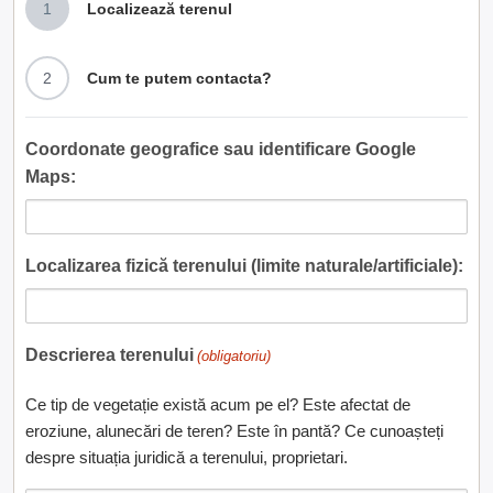
1
Localizează terenul
2
Cum te putem contacta?
Coordonate geografice sau identificare Google
Maps:
Localizarea fizică terenului (limite naturale/artificiale):
Descrierea terenului
(obligatoriu)
Ce tip de vegetație există acum pe el? Este afectat de
eroziune, alunecări de teren? Este în pantă? Ce cunoașteți
despre situația juridică a terenului, proprietari.